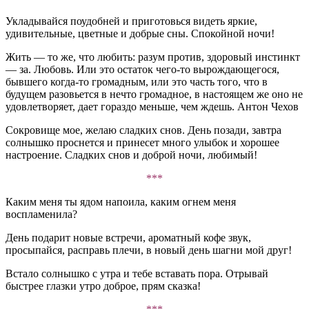
Укладывайся поудобней и приготовься видеть яркие,
удивительные, цветные и добрые сны. Спокойной ночи!
Жить — то же, что любить: разум против, здоровый инстинкт
— за. Любовь. Или это остаток чего-то вырождающегося,
бывшего когда-то громадным, или это часть того, что в
будущем разовьется в нечто громадное, в настоящем же оно не
удовлетворяет, дает гораздо меньше, чем ждешь. Антон Чехов
Сокровище мое, желаю сладких снов. День позади, завтра
солнышко проснется и принесет много улыбок и хорошее
настроение. Сладких снов и доброй ночи, любимый!
***
Каким меня ты ядом напоила, каким огнем меня
воспламенила?
День подарит новые встречи, ароматный кофе звук,
просыпайся, расправь плечи, в новый день шагни мой друг!
Встало солнышко с утра и тебе вставать пора. Отрывай
быстрее глазки утро доброе, прям сказка!