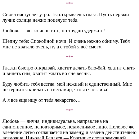
***
Снова наступает утро. Ты открываешь глаза. Пусть первый
лучик солнца нежно поцелует тебя.
Любовь — легко испытать, но трудно удержать!
Шепну тебе: Спокойной ночи. И очень нежно обниму. Тебя
мне не хватало очень, ну а с тобой я всё смогу.
***
Глазки быстро открывай, хватит делать баю-бай, хватит спать
и видеть сны, хватит ждать во сне весны.
Буду любить тебя всегда, мой нежный и единственный. Мне
не терпится кричать на весь мир, что я счастлива!
А я все еще ищу от тебя лекарство…
***
Любовь — лична, индивидуальна, направлена на
единственное, неповторимое, незаменимое лицо. Половое же
влечение легко соглашается на замену, и замена действительно
возможна. Николай Бердяев — Красивые слова замужней