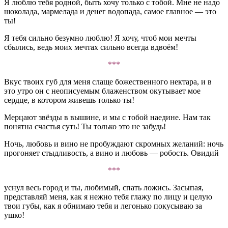
Я люблю тебя родной, быть хочу только с тобой. Мне не надо
шоколада, мармелада и денег водопада, самое главное — это
ты!
Я тебя сильно безумно люблю! Я хочу, чтоб мои мечты
сбылись, ведь моих мечтах сильно всегда вдвоём!
***
Вкус твоих губ для меня слаще божественного нектара, и в
это утро он с неописуемым блаженством окутывает мое
сердце, в котором живешь только ты!
Мерцают звёзды в вышине, и мы с тобой наедине. Нам так
понятна счастья суть! Ты только это не забудь!
Ночь, любовь и вино не пробуждают скромных желаний: ночь
прогоняет стыдливость, а вино и любовь — робость. Овидий
***
уснул весь город и ты, любимый, спать ложись. Засыпая,
представляй меня, как я нежно тебя глажу по лицу и целую
твои губы, как я обнимаю тебя и легонько покусываю за
ушко!