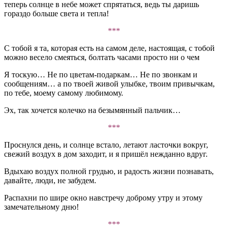
теперь солнце в небе может спрятаться, ведь ты даришь
гораздо больше света и тепла!
***
С тобой я та, которая есть на самом деле, настоящая, с тобой
можно весело смеяться, болтать часами просто ни о чем
Я тоскую… Не по цветам-подаркам… Не по звонкам и
сообщениям… а по твоей живой улыбке, твоим привычкам,
по тебе, моему самому любимому.
Эх, так хочется колечко на безымянный пальчик…
***
Проснулся день, и солнце встало, летают ласточки вокруг,
свежий воздух в дом заходит, и я пришёл нежданно вдруг.
Вдыхаю воздух полной грудью, и радость жизни познавать,
давайте, люди, не забудем.
Распахни по шире окно навстречу доброму утру и этому
замечательному дню!
***