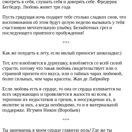
смотреть в себя, слушать себя и доверять себе. Фредерик
Бегбедер. Любовь живет три года
Пусть грядущая ночь подарит тебе столько сладких снов, что
воспоминания об этом будут целую неделю вызывать у тебя
счастливую мечтательную улыбку. Беззаботных грез и
последующего приятного пробуждения!
***
Как же похудеть к лету, если милый приносит шоколадки:)
Тот, кто влюбляется в дурнушку, влюбляется со всей силой
страсти, потому что такая любовь свидетельствует или о
странной прихоти его вкуса, или о тайных чарах любимой,
более сильных, чем чары красоты. Жан де Лабрюйер
Если любовь есть в сердце, то она от сердца изливается на
всех окружающих и проявляется в жалости ко всем, в
терпении их недостатков и грехов, в неосуждении их, в
молитве за них, а когда необходимо, то и в материальной
поддержке. Игумен Никон (Воробьев)
***
Ты занимаешь в моем сердце главную роль! Где же ты