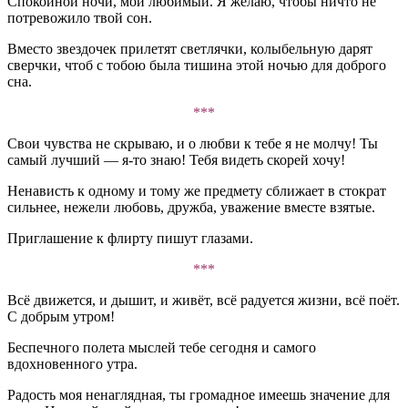
Спокойной ночи, мой любимый. Я желаю, чтобы ничто не
потревожило твой сон.
Вместо звездочек прилетят светлячки, колыбельную дарят
сверчки, чтоб с тобою была тишина этой ночью для доброго
сна.
***
Свои чувства не скрываю, и о любви к тебе я не молчу! Ты
самый лучший — я-то знаю! Тебя видеть скорей хочу!
Ненависть к одному и тому же предмету сближает в стократ
сильнее, нежели любовь, дружба, уважение вместе взятые.
Приглашение к флирту пишут глазами.
***
Всё движется, и дышит, и живёт, всё радуется жизни, всё поёт.
С добрым утром!
Беспечного полета мыслей тебе сегодня и самого
вдохновенного утра.
Радость моя ненаглядная, ты громадное имеешь значение для