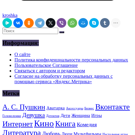
kroshka
Информация:
О сайте
Политика конфиденциальности персональных данных
Пользовательское Соглашение
Связаться с автором и редактором
Согласие на обработку персональных данных с
помощью сервиса «Яндекс.Метрика»
Метки
Вконтакте
А. С. Пушкин
Аватарка
Аксессуары
Бизнес
Девушка
Дети
Женщина
Игры
Головоломки
Детектив
Кино
Книга
Интернет
Комедия
Литература
Любовь
Люди
Мультфильмы
Настольные игры