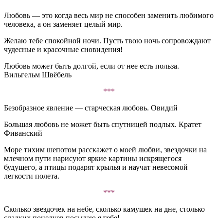
Любовь — это когда весь мир не способен заменить любимого
человека, а он заменяет целый мир.
Желаю тебе спокойной ночи. Пусть твою ночь сопровождают
чудесные и красочные сновидения!
Любовь может быть долгой, если от нее есть польза.
Вильгельм Швёбель
***
Безобразное явление — старческая любовь. Овидий
Большая любовь не может быть спутницей подлых. Кратет
Фиванский
Море тихим шепотом расскажет о моей любви, звездочки на
млечном пути нарисуют яркие картины искрящегося
будущего, а птицы подарят крылья и научат невесомой
легкости полета.
***
Сколько звездочек на небе, сколько камушек на дне, столько
сладких поцелуев посылаю я тебе!