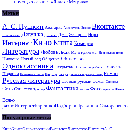
помощью сервиса «Яндекс.Метрика»
Метки
Вконтакте
А. С. Пушкин
Аватарка
Аксессуары
Бизнес
Девушка
Дети
Женщина
Игры
Головоломки
Детектив
Кино
Книга
Интернет
Комедия
Литература
Любовь
Люди
Мультфильмы
Настольные игры
Общество
Никнейм
Новый год
Общение
Одноклассники
Повесть
Открытки
Письменная работа
Роман
Подарки
Полезные советы
Природа
Рассуждение на заданную тему
Русская литература
Своими руками
Семья
Сериалы
Фантастика
Сеть
Фото
Соц. сети
Триллер
Фотки
Фрукты
Школа
Всяко
разно
Интернет
Картинки
Подборки
Праздники
Саморазвитие
Популярные метки
Кино
Книга
Одноклассники
Вконтакте
Литература
Интернет
А. С.