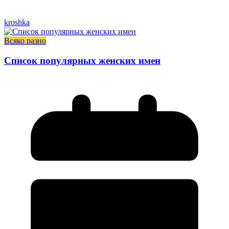
kroshka
Всяко разно
Список популярных женских имен