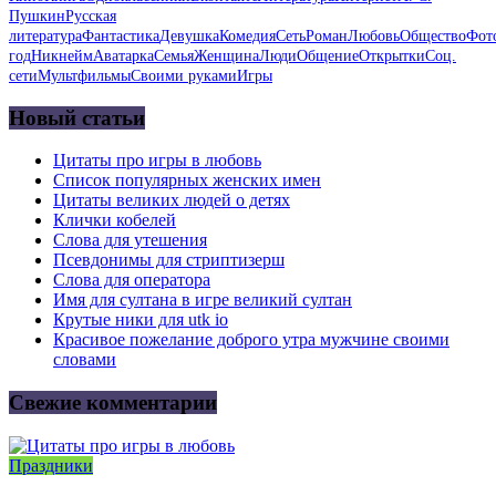
Пушкин
Русская
литература
Фантастика
Девушка
Комедия
Сеть
Роман
Любовь
Общество
Фот
год
Никнейм
Аватарка
Семья
Женщина
Люди
Общение
Открытки
Соц.
сети
Мультфильмы
Своими руками
Игры
Новый статьи
Цитаты про игры в любовь
Список популярных женских имен
Цитаты великих людей о детях
Клички кобелей
Слова для утешения
Псевдонимы для стриптизерш
Слова для оператора
Имя для султана в игре великий султан
Крутые ники для utk io
Красивое пожелание доброго утра мужчине своими
словами
Свежие комментарии
Праздники