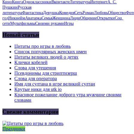
Кино
Книга
Одноклассники
Вконтакте
Литература
Интернет
А. С.
Пушкин
Русская
литература
Фантастика
Девушка
Комедия
Сеть
Роман
Любовь
Общество
Фот
год
Никнейм
Аватарка
Семья
Женщина
Люди
Общение
Открытки
Соц.
сети
Мультфильмы
Своими руками
Игры
Новый статьи
Цитаты про игры в любовь
Список популярных женских имен
Цитаты великих людей о детях
Клички кобелей
Слова для утешения
Псевдонимы для стриптизерш
Слова для оператора
Имя для султана в игре великий султан
Крутые ники для utk io
Красивое пожелание доброго утра мужчине своими
словами
Свежие комментарии
Праздники