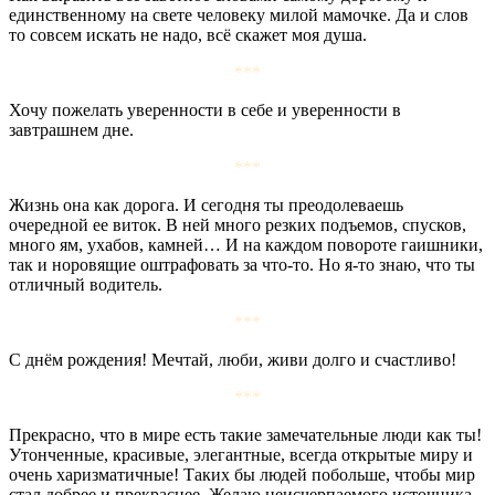
единственному на свете человеку милой мамочке. Да и слов
то совсем искать не надо, всё скажет моя душа.
***
Хочу пожелать уверенности в себе и уверенности в
завтрашнем дне.
***
Жизнь она как дорога. И сегодня ты преодолеваешь
очередной ее виток. В ней много резких подъемов, спусков,
много ям, ухабов, камней… И на каждом повороте гаишники,
так и норовящие оштрафовать за что-то. Но я-то знаю, что ты
отличный водитель.
***
С днём рождения! Мечтай, люби, живи долго и счастливо!
***
Прекрасно, что в мире есть такие замечательные люди как ты!
Утонченные, красивые, элегантные, всегда открытые миру и
очень харизматичные! Таких бы людей побольше, чтобы мир
стал добрее и прекраснее. Желаю неисчерпаемого источника