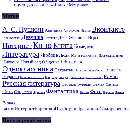
помощью сервиса «Яндекс.Метрика»
Метки
Вконтакте
А. С. Пушкин
Аватарка
Аксессуары
Бизнес
Девушка
Дети
Женщина
Игры
Головоломки
Детектив
Кино
Книга
Интернет
Комедия
Литература
Любовь
Люди
Мультфильмы
Настольные игры
Общество
Никнейм
Новый год
Общение
Одноклассники
Повесть
Открытки
Письменная работа
Роман
Подарки
Полезные советы
Природа
Рассуждение на заданную тему
Русская литература
Своими руками
Семья
Сериалы
Фантастика
Сеть
Фото
Соц. сети
Триллер
Фотки
Фрукты
Школа
Всяко
разно
Интернет
Картинки
Подборки
Праздники
Саморазвитие
Популярные метки