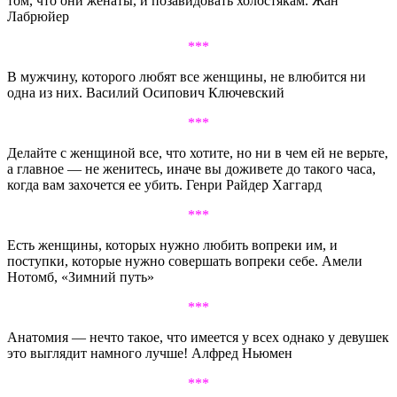
том, что они женаты, и позавидовать холостякам. Жан
Лабрюйер
***
В мужчину, которого любят все женщины, не влюбится ни
одна из них. Василий Осипович Ключевский
***
Делайте с женщиной все, что хотите, но ни в чем ей не верьте,
а главное — не женитесь, иначе вы доживете до такого часа,
когда вам захочется ее убить. Генри Райдер Хаггард
***
Есть женщины, которых нужно любить вопреки им, и
поступки, которые нужно совершать вопреки себе. Амели
Нотомб, «Зимний путь»
***
Анатомия — нечто такое, что имеется у всех однако у девушек
это выглядит намного лучше! Алфред Ньюмен
***