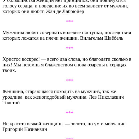
У большинства женщин нет принципов: они повинуются
голосу сердца, и поведение их во всем зависит от мужчин,
которых они любят. Жан де Лабрюйер
***
Мужчины любят совершать волевые поступки, последствия
которых ложатся на плечи женщин. Вильгельм Швёбель
***
Христос воскрес! — всего два слова, но благодати сколько в
них! Мы неземным блаженством снова озарены в сердцах
твоих.
***
Женщина, старающаяся походить на мужчину, так же
уродлива, как женоподобный мужчина. Лев Николаевич
Толстой
***
Не красота всякой женщины — золото, но ум и молчание.
Григорий Назианзин