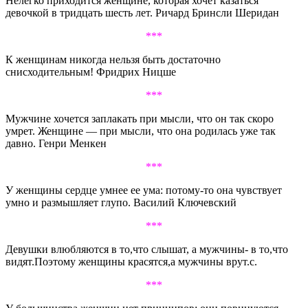
Нелегко приходится женщине, которая хочет казаться
девочкой в тридцать шесть лет. Ричард Бринсли Шеридан
***
К женщинам никогда нельзя быть достаточно
снисходительным! Фридрих Ницше
***
Мужчине хочется заплакать при мысли, что он так скоро
умрет. Женщине — при мысли, что она родилась уже так
давно. Генри Менкен
***
У женщины сердце умнее ее ума: потому-то она чувствует
умно и размышляет глупо. Василий Ключевский
***
Девушки влюбляются в то,что слышат, а мужчины- в то,что
видят.Поэтому женщины красятся,а мужчины врут.с.
***