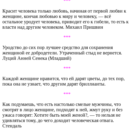
***
Красит человека только любовь, начиная от первой любви к
женщине, кончая любовью к миру и человеку, — всё
остальное уродует человека, приводит его к гибели, то есть к
власти над другим человеком. Михаил Пришвин
***
Уродство до сих пор лучшее средство для сохранения
женщиной ее добродетели. Утраченный стыд не вернется.
Луций Анней Сенека (Младший)
***
Каждой женщине нравится, что ей дарят цветы, до тех пор,
пока она не узнает, что другим дарят бриллианты.
***
Как подумаешь, что есть настолько смелые мужчины, что
смотрят в лицо женщине, подходят к ней, жмут руку и без
ужаса говорят: Хотите быть моей женой?, — то нельзя не
удивляться тому, до чего доходит человеческая отвага.
Стендаль