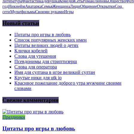
литература
Фантастика
Девушка
Комедия
Сеть
Роман
Любовь
Общество
Фот
год
Никнейм
Аватарка
Семья
Женщина
Люди
Общение
Открытки
Соц.
сети
Мультфильмы
Своими руками
Игры
Новый статьи
Цитаты про игры в любовь
Список популярных женских имен
Цитаты великих людей о детях
Клички кобелей
Слова для утешения
Псевдонимы для стриптизерш
Слова для оператора
Имя для султана в игре великий султан
Крутые ники для utk io
Красивое пожелание доброго утра мужчине своими
словами
Свежие комментарии
Праздники
Цитаты про игры в любовь