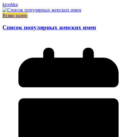
kroshka
Всяко разно
Список популярных женских имен