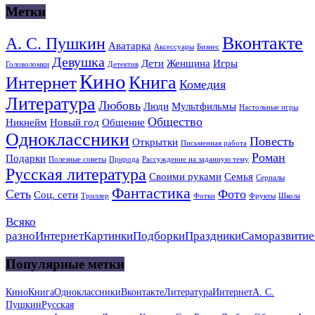
Метки
Вконтакте
А. С. Пушкин
Аватарка
Аксессуары
Бизнес
Девушка
Дети
Женщина
Игры
Головоломки
Детектив
Кино
Книга
Интернет
Комедия
Литература
Любовь
Люди
Мультфильмы
Настольные игры
Общество
Никнейм
Новый год
Общение
Одноклассники
Повесть
Открытки
Письменная работа
Роман
Подарки
Полезные советы
Природа
Рассуждение на заданную тему
Русская литература
Своими руками
Семья
Сериалы
Фантастика
Сеть
Фото
Соц. сети
Триллер
Фотки
Фрукты
Школа
Всяко
разно
Интернет
Картинки
Подборки
Праздники
Саморазвитие
Популярные метки
Кино
Книга
Одноклассники
Вконтакте
Литература
Интернет
А. С.
Пушкин
Русская