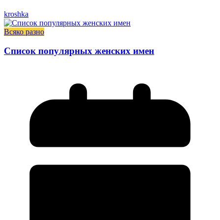
kroshka
Всяко разно
Список популярных женских имен