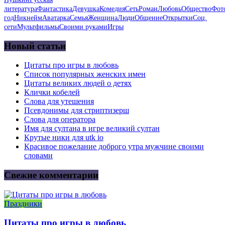
литература
Фантастика
Девушка
Комедия
Сеть
Роман
Любовь
Общество
Фот
год
Никнейм
Аватарка
Семья
Женщина
Люди
Общение
Открытки
Соц.
сети
Мультфильмы
Своими руками
Игры
Новый статьи
Цитаты про игры в любовь
Список популярных женских имен
Цитаты великих людей о детях
Клички кобелей
Слова для утешения
Псевдонимы для стриптизерш
Слова для оператора
Имя для султана в игре великий султан
Крутые ники для utk io
Красивое пожелание доброго утра мужчине своими
словами
Свежие комментарии
Праздники
Цитаты про игры в любовь