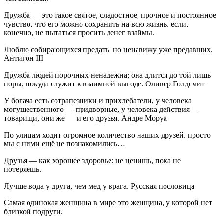
Дружба — это такое святое, сладостное, прочное и постоянное
чувство, что его можно сохранить на всю жизнь, если,
конечно, не пытаться просить денег взаймы.
Люблю собирающихся предать, но ненавижу уже предавших.
Антигон III
Дружба людей порочных ненадежна; она длится до той лишь
поры, покуда служит к взаимной выгоде. Оливер Голдсмит
У богача есть сотрапезники и прихлебатели, у человека
могущественного — придворные, у человека действия —
товарищи, они же — и его друзья. Андре Моруа
По улицам ходит огромное количество наших друзей, просто
мы с ними ещё не познакомились…
Друзья — как хорошее здоровье: не ценишь, пока не
потеряешь.
Лучше вода у друга, чем мед у врага. Русская пословица
Самая одинокая женщина в мире это женщина, у которой нет
близкой подруги.