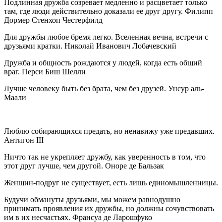
Подлинная дружба созревает медленно и расцветает только
там, где люди действительно доказали ее друг другу. Филипп
Дормер Стенхоп Честерфилд
Для дружбы любое бремя легко. Вселенная вечна, встречи с
друзьями кратки. Николай Иванович Лобачевский
Дружба и общность рождаются у людей, когда есть общий
враг. Перси Биш Шелли
Лучше человеку быть без брата, чем без друзей. Унсур аль-
Маали
Люблю собирающихся предать, но ненавижу уже предавших.
Антигон III
Ничто так не укрепляет дружбу, как уверенность в том, что
этот друг лучше, чем другой. Оноре де Бальзак
Женщин-подруг не существует, есть лишь единомышленницы.
Будучи обмануты друзьями, мы можем равнодушно
принимать проявления их дружбы, но должны сочувствовать
им в их несчастьях. Франсуа де Ларошфуко