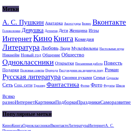
Метки
Вконтакте
А. С. Пушкин
Аватарка
Аксессуары
Бизнес
Девушка
Дети
Женщина
Игры
Головоломки
Детектив
Кино
Книга
Интернет
Комедия
Литература
Любовь
Люди
Мультфильмы
Настольные игры
Общество
Никнейм
Новый год
Общение
Одноклассники
Повесть
Открытки
Письменная работа
Роман
Подарки
Полезные советы
Природа
Рассуждение на заданную тему
Русская литература
Своими руками
Семья
Сериалы
Фантастика
Сеть
Фото
Соц. сети
Триллер
Фотки
Фрукты
Школа
Всяко
разно
Интернет
Картинки
Подборки
Праздники
Саморазвитие
Популярные метки
Кино
Книга
Одноклассники
Вконтакте
Литература
Интернет
А. С.
Пушкин
Русская