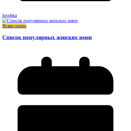
kroshka
Всяко разно
Список популярных женских имен