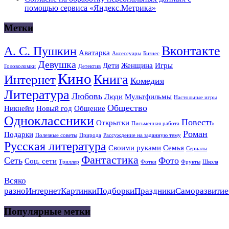
помощью сервиса «Яндекс.Метрика»
Метки
Вконтакте
А. С. Пушкин
Аватарка
Аксессуары
Бизнес
Девушка
Дети
Женщина
Игры
Головоломки
Детектив
Кино
Книга
Интернет
Комедия
Литература
Любовь
Люди
Мультфильмы
Настольные игры
Общество
Никнейм
Новый год
Общение
Одноклассники
Повесть
Открытки
Письменная работа
Роман
Подарки
Полезные советы
Природа
Рассуждение на заданную тему
Русская литература
Своими руками
Семья
Сериалы
Фантастика
Сеть
Фото
Соц. сети
Триллер
Фотки
Фрукты
Школа
Всяко
разно
Интернет
Картинки
Подборки
Праздники
Саморазвитие
Популярные метки