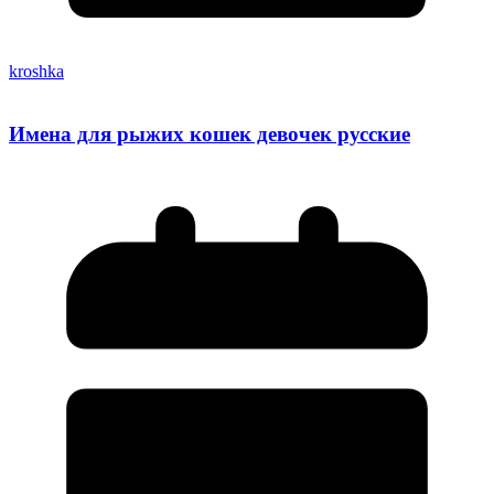
kroshka
Имена для рыжих кошек девочек русские