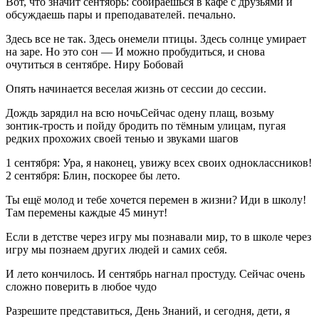
Вот, что значит сентябрь: собираешься в кафе с друзьями и
обсуждаешь пары и преподавателей. печально.
Здесь все не так. Здесь онемели птицы. Здесь солнце умирает
на заре. Но это сон — И можно пробудиться, и снова
очутиться в сентябре. Ниру Бобовай
Опять начинается веселая жизнь от сессии до сессии.
Дождь зарядил на всю ночьСейчас одену плащ, возьму
зонтик-трость и пойду бродить по тёмным улицам, пугая
редких прохожих своей тенью и звуками шагов
1 сентября: Ура, я наконец, увижу всех своих одноклассников!
2 сентября: Блин, поскорее бы лето.
Ты ещё молод и тебе хочется перемен в жизни? Иди в школу!
Там перемены каждые 45 минут!
Если в детстве через игру мы познавали мир, то в школе через
игру мы познаем других людей и самих себя.
И лето кончилось. И сентябрь нагнал простуду. Сейчас очень
сложно поверить в любое чудо
Разрешите представиться, День Знаний, и сегодня, дети, я