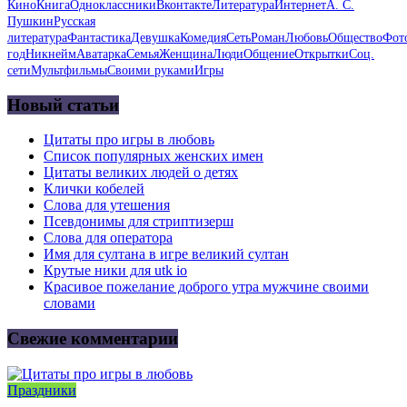
Кино
Книга
Одноклассники
Вконтакте
Литература
Интернет
А. С.
Пушкин
Русская
литература
Фантастика
Девушка
Комедия
Сеть
Роман
Любовь
Общество
Фот
год
Никнейм
Аватарка
Семья
Женщина
Люди
Общение
Открытки
Соц.
сети
Мультфильмы
Своими руками
Игры
Новый статьи
Цитаты про игры в любовь
Список популярных женских имен
Цитаты великих людей о детях
Клички кобелей
Слова для утешения
Псевдонимы для стриптизерш
Слова для оператора
Имя для султана в игре великий султан
Крутые ники для utk io
Красивое пожелание доброго утра мужчине своими
словами
Свежие комментарии
Праздники