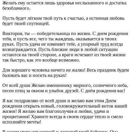
Желать ему остается лишь здоровья неслыханного и достатка
безоблачного.
Пусть будет лёгким твой путь к счастью, а истинная любовь
будет твоей спутницей.
Виктория, ты — победительница по жизни. С днем рождения
тебя, и пусть все, чего ты жаждешь, оказывается в твоих
руках. Пусть удача не изменяет тебе, а упорный труд всегда
вознаграждается. Пусть близкие люди в любой ситуации
остаются на твоей стороне, а враги исчезают из твоей жизни
так быстро, как это вообще возможно.
Для хорошего человека ничего не жалко! Весь праздник будем
баловать вас и носить на руках!
От всей души Желаю имениннику мирного, солнечного неба,
песен птиц за окном и улыбок друзей. С днём рождения вас!
Я вас поздравляю от всей души и желаю вам этим Днем
рождения открыть новый, головокружительный виток вашей
жизни! Я желаю вам благополучия и любви, удачи и
процветания! Храните всегда в своем сердце тепло и смело
исполняйте мечты!
В целом мире нет нежней и ласковей моей бабушки. Она