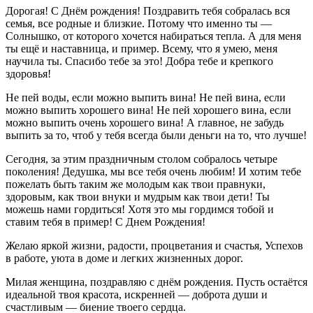
Дорогая! С Днём рождения! Поздравить тебя собралась вся
семья, все родные и близкие. Потому что именно ты —
Солнышко, от которого хочется набираться тепла. А для меня
ты ещё и наставница, и пример. Всему, что я умею, меня
научила ты. Спасибо тебе за это! Добра тебе и крепкого
здоровья!
Не пей воды, если можно выпить вина! Не пей вина, если
можно выпить хорошего вина! Не пей хорошего вина, если
можно выпить очень хорошего вина! А главное, не забудь
выпить за то, чтоб у тебя всегда были деньги на то, что лучше!
Сегодня, за этим праздничным столом собралось четыре
поколения! Дедушка, мы все тебя очень любим! И хотим тебе
пожелать быть таким же молодым как твои правнуки,
здоровым, как твои внуки и мудрым как твои дети! Ты
можешь нами гордиться! Хотя это мы гордимся тобой и
ставим тебя в пример! С Днем Рождения!
Желаю яркой жизни, радости, процветания и счастья, Успехов
в работе, уюта в доме и легких жизненных дорог.
Милая женщина, поздравляю с днём рождения. Пусть остаётся
идеальной твоя красота, искренней — доброта души и
счастливым — биение твоего сердца.