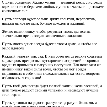
С днем рождения. Желаю жизни — длинной реки, с истоком
вдохновения и берегами любви, с устьем счастья и притоками
жизненных сил.
Пусть впереди будет больше ярких событий, перспектив,
надежд на новые дела, больше доходов и желаний.
Желаю имениннику, чтобы результат твоих дел всегда
значительно превосходил заложенные ожидания.
Пусть много денег всегда будет в твоем доме, и чтобы все
было вдоволь!
Каждый человек, как сад. В нем сочетаются редкие соцветия
характеров, прекрасные кустарники настроений и сорняки
вредных привычек и пагубных поступков. Так пожелаем же
имениннику такой силы воли, чтобы он мог всегда
выращивать в себе лишь положительные качество, вовремя
избавляясь от сорняков!
Пусть твой дом всегда будет полной чашей, жена ласковой, а
дети только радуют своими успехами и наследуют лучшие
твои черты!
Пусть детишки на радость растут, теща радует блинами, а
судьба самыми невероятными дарами.