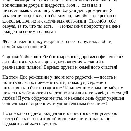
воплощение добра и щедрости. Моя … славная и
незаменимая. Сегодня у моей бабули день рождения. Я
искренне поздравляю тебя, моя родная. Желаю крепкого
здоровья, долгих и счастливых лет жизни. Спасибо тебе,
бабуля, за то, что ты есть. — Пожелания подростку на день
рождения своими словами
Желаю имениннику искреннего всего дружбы, любви,
семейных отношений!
С днюхой! Желаю тебе богатырского здоровья и физических
сил. Фарта и удачи в делах, исполнения желаний и
реализации планов! Верных друзей и семейного счастья!
На этом Дне рождении у нас много радостей — поесть и
попить всласть, повеселиться и, пожалуй, сердечно
поздравить тебя с праздником! И конечно же, мы не забудем
пожелать тебе долгой счастливой жизни и горячей, настоящей
любви! Пусть сбудутся мечты, и каждый день будет украшен
солнечным настроением и удивительным везением!
Поздравляю с днём рождения и от чистого сердца желаю
всегда быть на позитивной волне жизни и никогда не
вздумать о чём-то грустить.