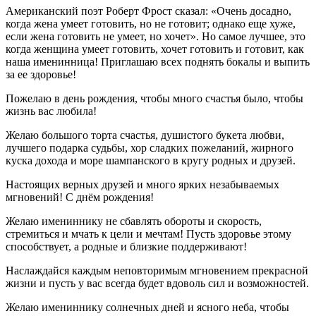
Американский поэт Роберт Фрост сказал: «Очень досадно,
когда жена умеет готовить, но не готовит; однако еще хуже,
если жена готовить не умеет, но хочет». Но самое лучшее, это
когда женщина умеет готовить, хочет готовить и готовит, как
наша именинница! Приглашаю всех поднять бокалы и выпить
за ее здоровье!
Пожелаю в день рождения, чтобы много счастья было, чтобы
жизнь вас любила!
Желаю большого торта счастья, душистого букета любви,
лучшего подарка судьбы, хор сладких пожеланий, жирного
куска дохода и море шампанского в кругу родных и друзей.
Настоящих верных друзей и много ярких незабываемых
мгновений! С днём рождения!
Желаю имениннику не сбавлять обороты и скорость,
стремиться и мчать к цели и мечтам! Пусть здоровье этому
способствует, а родные и близкие поддерживают!
Наслаждайся каждым неповторимым мгновением прекрасной
жизни и пусть у вас всегда будет вдоволь сил и возможностей.
Желаю имениннику солнечных дней и ясного неба, чтобы