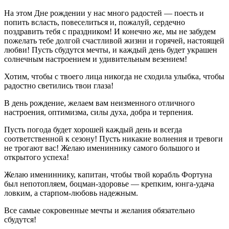
На этом Дне рождении у нас много радостей — поесть и
попить всласть, повеселиться и, пожалуй, сердечно
поздравить тебя с праздником! И конечно же, мы не забудем
пожелать тебе долгой счастливой жизни и горячей, настоящей
любви! Пусть сбудутся мечты, и каждый день будет украшен
солнечным настроением и удивительным везением!
Хотим, чтобы с твоего лица никогда не сходила улыбка, чтобы
радостно светились твои глаза!
В день рождение, желаем вам неизменного отличного
настроения, оптимизма, силы духа, добра и терпения.
Пусть погода будет хорошей каждый день и всегда
соответственной к сезону! Пусть никакие волнения и тревоги
не трогают вас! Желаю имениннику самого большого и
открытого успеха!
Желаю имениннику, капитан, чтобы твой корабль Фортуна
был непотопляем, боцман-здоровье — крепким, юнга-удача
ловким, а старпом-любовь надежным.
Все самые сокровенные мечты и желания обязательно
сбудутся!