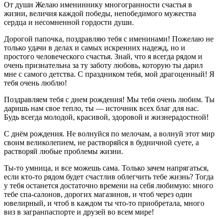
От души Желаю имениннику многогранности счастья в
жизни, величия каждой победы, непобедимого мужества
сердца и несомненной гордости души.
Дорогой папочка, поздравляю тебя с именинами! Пожелаю не
только удачи в делах и самых искренних надежд, но и
простого человеческого счастья. Знай, что я всегда рядом и
очень признательна за ту заботу любовь, которую ты дарил
мне с самого детства. С праздником тебя, мой драгоценный! Я
тебя очень люблю!
Поздравляем тебя с днем рождения! Мы тебя очень любим. Ты
даришь нам свое тепло, ты — источник всех благ для нас.
Будь всегда молодой, красивой, здоровой и жизнерадостной!
С днём рождения. Не волнуйся по мелочам, а волнуй этот мир
своим великолепием, не растворяйся в будничной суете, а
растворяй любые проблемы жизни.
Ты-то умница, и все можешь сама. Только зачем напрягаться,
если кто-то рядом будет счастлив облегчить тебе жизнь? Тогда
у тебя останется достаточно времени на себя любимую: много
тебе спа-салонов, дорогих магазинов, и чтоб через один
ювелирный, и чтоб в каждом ты что-то приобретала, много
виз в загранпаспорте и друзей во всем мире!