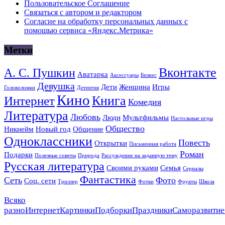
Пользовательское Соглашение
Связаться с автором и редактором
Согласие на обработку персональных данных с
помощью сервиса «Яндекс.Метрика»
Метки
Вконтакте
А. С. Пушкин
Аватарка
Аксессуары
Бизнес
Девушка
Дети
Женщина
Игры
Головоломки
Детектив
Кино
Книга
Интернет
Комедия
Литература
Любовь
Люди
Мультфильмы
Настольные игры
Общество
Никнейм
Новый год
Общение
Одноклассники
Повесть
Открытки
Письменная работа
Роман
Подарки
Полезные советы
Природа
Рассуждение на заданную тему
Русская литература
Своими руками
Семья
Сериалы
Фантастика
Сеть
Фото
Соц. сети
Триллер
Фотки
Фрукты
Школа
Всяко
разно
Интернет
Картинки
Подборки
Праздники
Саморазвитие