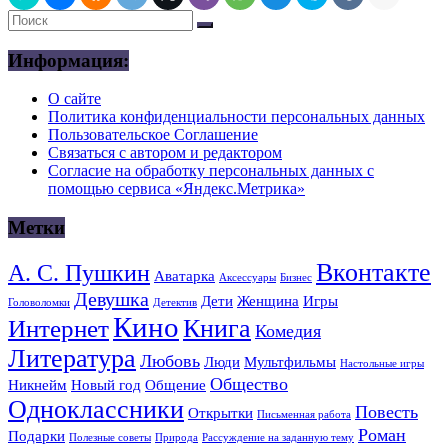
Информация:
О сайте
Политика конфиденциальности персональных данных
Пользовательское Соглашение
Связаться с автором и редактором
Согласие на обработку персональных данных с
помощью сервиса «Яндекс.Метрика»
Метки
Вконтакте
А. С. Пушкин
Аватарка
Аксессуары
Бизнес
Девушка
Дети
Женщина
Игры
Головоломки
Детектив
Кино
Книга
Интернет
Комедия
Литература
Любовь
Люди
Мультфильмы
Настольные игры
Общество
Никнейм
Новый год
Общение
Одноклассники
Повесть
Открытки
Письменная работа
Роман
Подарки
Полезные советы
Природа
Рассуждение на заданную тему