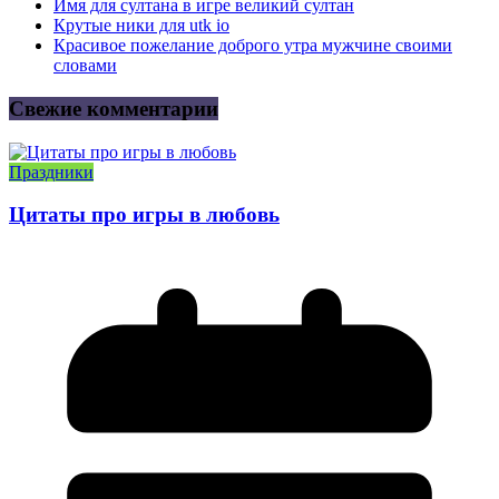
Имя для султана в игре великий султан
Крутые ники для utk io
Красивое пожелание доброго утра мужчине своими
словами
Свежие комментарии
Праздники
Цитаты про игры в любовь