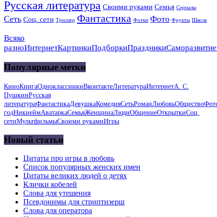
Русская литература
Своими руками
Семья
Сериалы
Фантастика
Сеть
Фото
Соц. сети
Триллер
Фотки
Фрукты
Школа
Всяко
разно
Интернет
Картинки
Подборки
Праздники
Саморазвитие
Популярные метки
Кино
Книга
Одноклассники
Вконтакте
Литература
Интернет
А. С.
Пушкин
Русская
литература
Фантастика
Девушка
Комедия
Сеть
Роман
Любовь
Общество
Фот
год
Никнейм
Аватарка
Семья
Женщина
Люди
Общение
Открытки
Соц.
сети
Мультфильмы
Своими руками
Игры
Новый статьи
Цитаты про игры в любовь
Список популярных женских имен
Цитаты великих людей о детях
Клички кобелей
Слова для утешения
Псевдонимы для стриптизерш
Слова для оператора