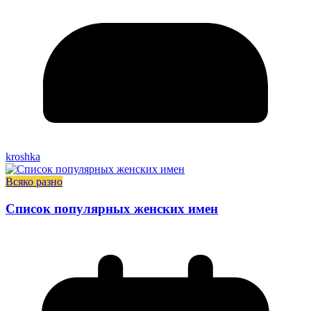
kroshka
Всяко разно
Список популярных женских имен