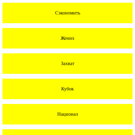
Сэкономить
Жених
Захват
Кубок
Национал