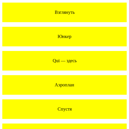
Взглянуть
Юнкер
Qui — здесь
Аэроплан
Спустя