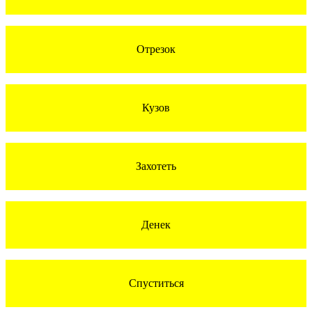
Отрезок
Кузов
Захотеть
Денек
Спуститься