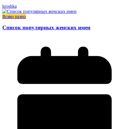
kroshka
Всяко разно
Список популярных женских имен