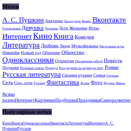
Метки
Вконтакте
А. С. Пушкин
Аватарка
Аксессуары
Бизнес
Девушка
Дети
Женщина
Игры
Головоломки
Детектив
Кино
Книга
Интернет
Комедия
Литература
Любовь
Люди
Мультфильмы
Настольные игры
Общество
Никнейм
Новый год
Общение
Одноклассники
Повесть
Открытки
Письменная работа
Роман
Подарки
Полезные советы
Природа
Рассуждение на заданную тему
Русская литература
Своими руками
Семья
Сериалы
Фантастика
Сеть
Фото
Соц. сети
Триллер
Фотки
Фрукты
Школа
Всяко
разно
Интернет
Картинки
Подборки
Праздники
Саморазвитие
Популярные метки
Кино
Книга
Одноклассники
Вконтакте
Литература
Интернет
А. С.
Пушкин
Русская