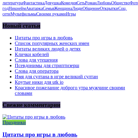
литература
Фантастика
Девушка
Комедия
Сеть
Роман
Любовь
Общество
Фот
год
Никнейм
Аватарка
Семья
Женщина
Люди
Общение
Открытки
Соц.
сети
Мультфильмы
Своими руками
Игры
Новый статьи
Цитаты про игры в любовь
Список популярных женских имен
Цитаты великих людей о детях
Клички кобелей
Слова для утешения
Псевдонимы для стриптизерш
Слова для оператора
Имя для султана в игре великий султан
Крутые ники для utk io
Красивое пожелание доброго утра мужчине своими
словами
Свежие комментарии
Праздники
Цитаты про игры в любовь