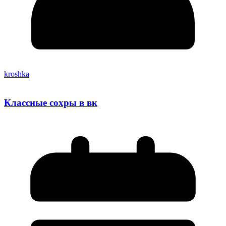
kroshka
Классные сохры в вк