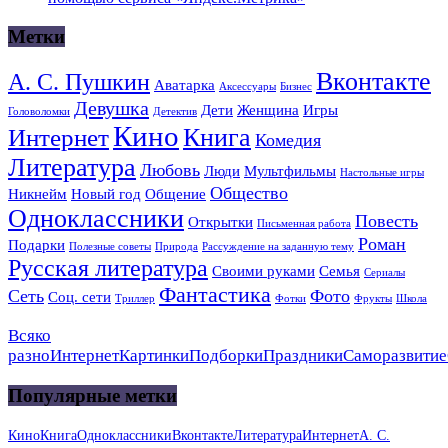
Метки
Вконтакте
А. С. Пушкин
Аватарка
Аксессуары
Бизнес
Девушка
Дети
Женщина
Игры
Головоломки
Детектив
Кино
Книга
Интернет
Комедия
Литература
Любовь
Люди
Мультфильмы
Настольные игры
Общество
Никнейм
Новый год
Общение
Одноклассники
Повесть
Открытки
Письменная работа
Роман
Подарки
Полезные советы
Природа
Рассуждение на заданную тему
Русская литература
Своими руками
Семья
Сериалы
Фантастика
Сеть
Фото
Соц. сети
Триллер
Фотки
Фрукты
Школа
Всяко
разно
Интернет
Картинки
Подборки
Праздники
Саморазвитие
Популярные метки
Кино
Книга
Одноклассники
Вконтакте
Литература
Интернет
А. С.