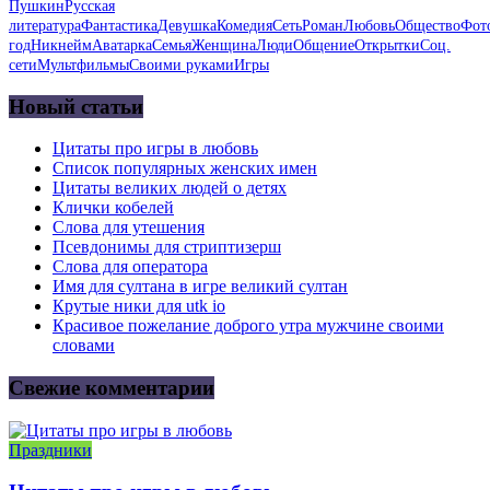
Пушкин
Русская
литература
Фантастика
Девушка
Комедия
Сеть
Роман
Любовь
Общество
Фот
год
Никнейм
Аватарка
Семья
Женщина
Люди
Общение
Открытки
Соц.
сети
Мультфильмы
Своими руками
Игры
Новый статьи
Цитаты про игры в любовь
Список популярных женских имен
Цитаты великих людей о детях
Клички кобелей
Слова для утешения
Псевдонимы для стриптизерш
Слова для оператора
Имя для султана в игре великий султан
Крутые ники для utk io
Красивое пожелание доброго утра мужчине своими
словами
Свежие комментарии
Праздники