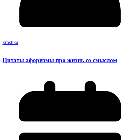
kroshka
Цитаты афоризмы про жизнь со смыслом