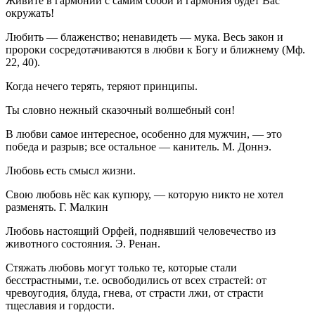
Живите в гармонии с самим собой и гармония будет Вас
окружать!
Любить — блаженство; ненавидеть — мука. Весь закон и
пророки сосредотачиваются в любви к Богу и ближнему (Мф.
22, 40).
Когда нечего терять, теряют принципы.
Ты словно нежный сказочный волшебный сон!
В любви самое интересное, особенно для мужчин, — это
победа и разрыв; все остальное — канитель. М. Доннэ.
Любовь есть смысл жизни.
Свою любовь нёс как купюру, — которую никто не хотел
разменять. Г. Малкин
Любовь настоящий Орфей, поднявший человечество из
животного состояния. Э. Ренан.
Стяжать любовь могут только те, которые стали
бесстрастными, т.е. освободились от всех страстей: от
чревоугодия, блуда, гнева, от страсти лжи, от страсти
тщеславия и гордости.