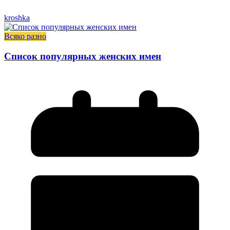
kroshka
Всяко разно
Список популярных женских имен