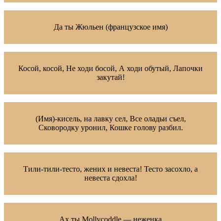
Да ты Жюльен (французское имя)
Косой, косой, Не ходи босой, А ходи обутый, Лапочки
закутай!
(Имя)-кисель, на лавку сел, Все оладьи съел,
Сковородку уронил, Кошке голову разбил.
Тили-тили-тесто, жених и невеста! Тесто засохло, а
невеста сдохла!
Ах ты Mollycoddle — неженка