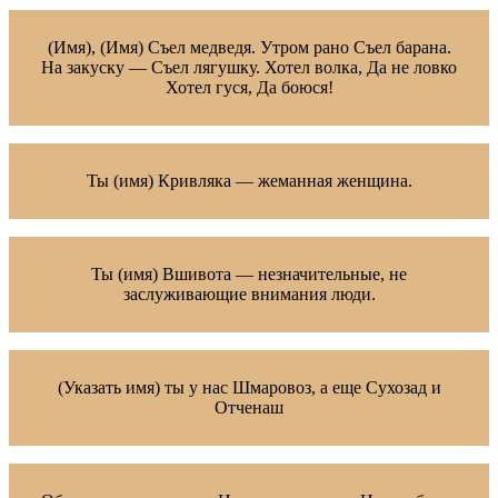
(Имя), (Имя) Съел медведя. Утром рано Съел барана.
На закуску — Съел лягушку. Хотел волка, Да не ловко
Хотел гуся, Да боюся!
Ты (имя) Кривляка — жеманная женщина.
Ты (имя) Вшивота — незначительные, не
заслуживающие внимания люди.
(Указать имя) ты у нас Шмаровоз, а еще Сухозад и
Отченаш