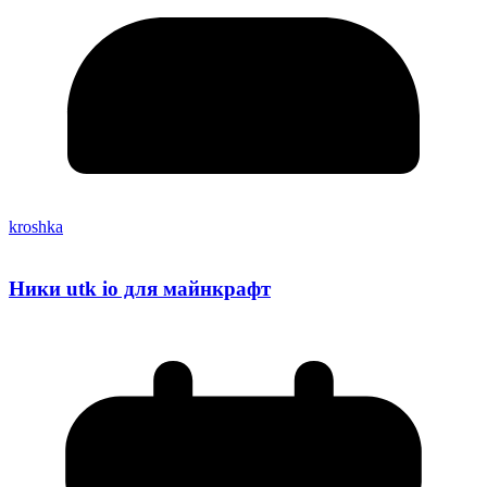
kroshka
Ники utk io для майнкрафт