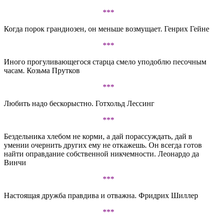
***
Когда порок грандиозен, он меньше возмущает. Генрих Гейне
***
Иного прогуливающегося старца смело уподоблю песочным
часам. Козьма Прутков
***
Любить надо бескорыстно. Готхольд Лессинг
***
Бездельника хлебом не корми, а дай порассуждать, дай в
умении очернить других ему не откажешь. Он всегда готов
найти оправдание собственной никчемности. Леонардо да
Винчи
***
Настоящая дружба правдива и отважна. Фридрих Шиллер
***