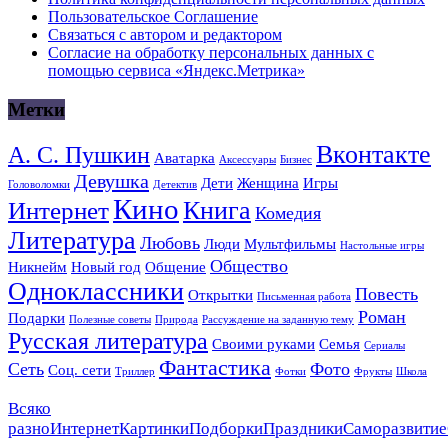
Пользовательское Соглашение
Связаться с автором и редактором
Согласие на обработку персональных данных с
помощью сервиса «Яндекс.Метрика»
Метки
Вконтакте
А. С. Пушкин
Аватарка
Аксессуары
Бизнес
Девушка
Дети
Женщина
Игры
Головоломки
Детектив
Кино
Книга
Интернет
Комедия
Литература
Любовь
Люди
Мультфильмы
Настольные игры
Общество
Никнейм
Новый год
Общение
Одноклассники
Повесть
Открытки
Письменная работа
Роман
Подарки
Полезные советы
Природа
Рассуждение на заданную тему
Русская литература
Своими руками
Семья
Сериалы
Фантастика
Сеть
Фото
Соц. сети
Триллер
Фотки
Фрукты
Школа
Всяко
разно
Интернет
Картинки
Подборки
Праздники
Саморазвитие