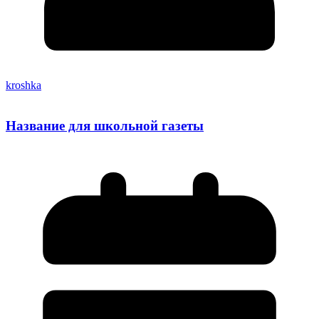
kroshka
Название для школьной газеты