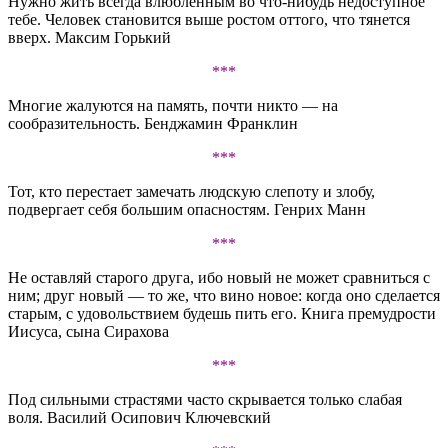
Нужно жить всегда влюбленным во что-нибудь недоступное
тебе. Человек становится выше ростом оттого, что тянется
вверх. Максим Горький
***
Многие жалуются на память, почти никто — на
сообразительность. Бенджамин Франклин
***
Тот, кто перестает замечать людскую слепоту и злобу,
подвергает себя большим опасностям. Генрих Манн
***
Не оставляй старого друга, ибо новый не может сравниться с
ним; друг новый — то же, что вино новое: когда оно сделается
старым, с удовольствием будешь пить его. Книга премудрости
Иисуса, сына Сирахова
***
Под сильными страстями часто скрывается только слабая
воля. Василий Осипович Ключевский