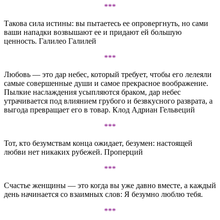
***
Такова сила истины: вы пытаетесь ее опровергнуть, но сами
ваши нападки возвышают ее и придают ей большую
ценность. Галилео Галилей
***
Любовь — это дар небес, который требует, чтобы его лелеяли
самые совершенные души и самое прекрасное воображение.
Пылкие наслаждения усыпляются браком, дар небес
утрачивается под влиянием грубого и безвкусного разврата, а
выгода превращает его в товар. Клод Адриан Гельвеций
***
Тот, кто безумствам конца ожидает, безумен: настоящей
любви нет никаких рубежей. Проперций
***
Счастье женщины — это когда вы уже давно вместе, а каждый
день начинается со взаимных слов: Я безумно люблю тебя.
***