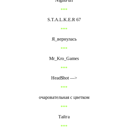
NightFuri
***
S.T.A.L.K.E.R 67
***
Я_вернулась
***
Mr_Kro_Games
***
Head$hot —>
***
очаровательная с цветком
***
Тайга
***