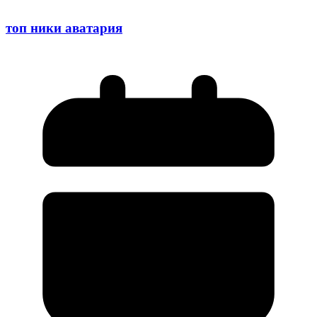
топ ники аватария