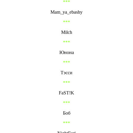
***
Mam_ya_ebashy
***
Milch
***
Юнона
***
Тэсси
***
FaST!K
***
Боб
***