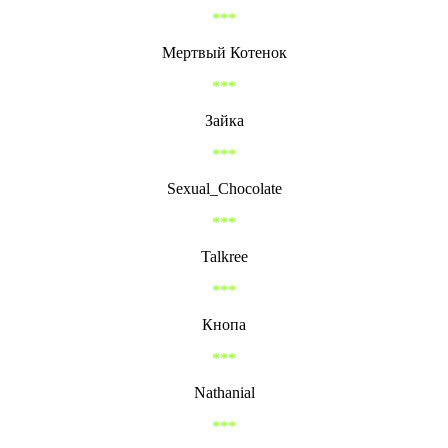
***
Мертвый Котенок
***
Зайка
***
Sexual_Chocolate
***
Talkree
***
Кнопа
***
Nathanial
***