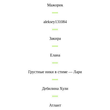
Мажорик
***
aleksey131084
***
Закира
***
Елана
***
Грустные ники в стиме — Лари
***
Дебилина Хули
***
Атлант