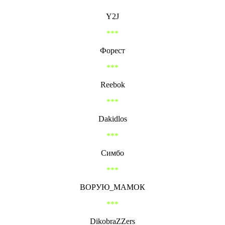
Y2J
***
Форест
***
Reebok
***
Dakidlos
***
Симбо
***
ВОРУЮ_МАМОК
***
DikobraZZers