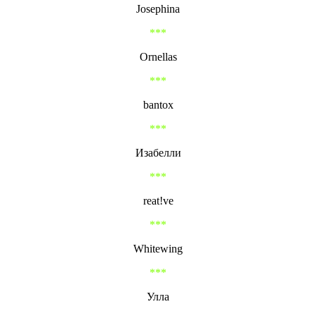
Josephina
***
Ornellas
***
bantox
***
Изабелли
***
reat!ve
***
Whitewing
***
Улла