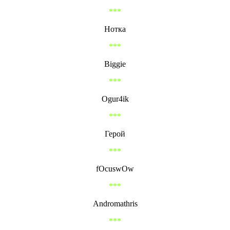
***
Нотка
***
Biggie
***
Ogur4ik
***
Герой
***
fOcuswOw
***
Andromathris
***