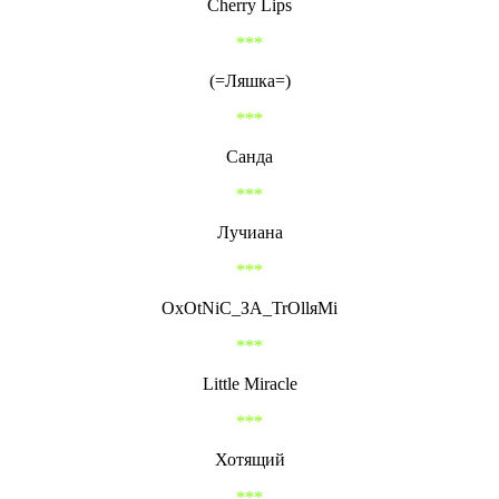
Cherry Lips
***
(=Ляшка=)
***
Санда
***
Лучиана
***
OxOtNiC_ЗА_TrOllяMi
***
Little Miracle
***
Хотящий
***