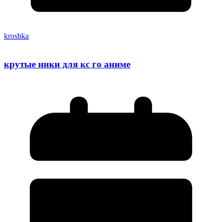
kroshka
крутые ники для кс го аниме