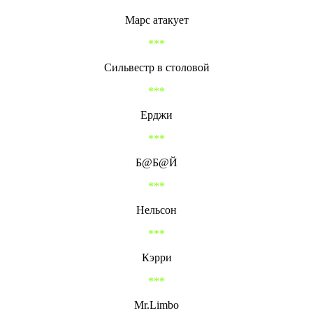
Марс атакует
***
Сильвестр в столовой
***
Ерджи
***
Б@Б@Й
***
Нельсон
***
Кэрри
***
Mr.Limbo