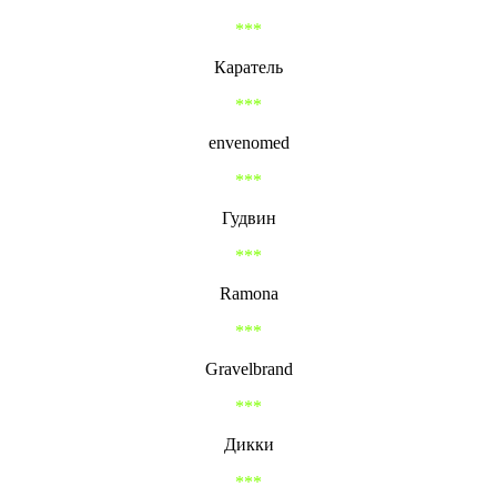
***
Каратель
***
envenomed
***
Гудвин
***
Ramona
***
Gravelbrand
***
Дикки
***