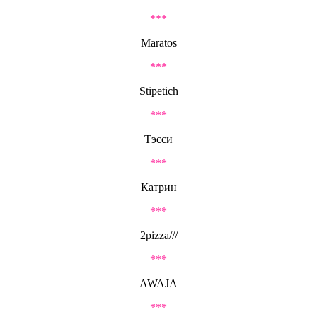
***
Maratos
***
Stipetich
***
Тэсси
***
Катрин
***
2pizza///
***
AWAJA
***