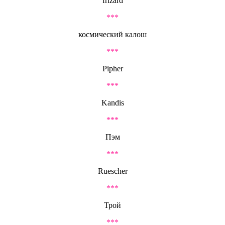
frizard
***
космический калош
***
Pipher
***
Kandis
***
Пэм
***
Ruescher
***
Трой
***