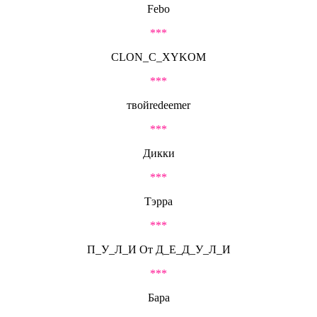
Febo
***
CLON_C_XYKOM
***
твойredeemer
***
Дикки
***
Тэрра
***
П_У_Л_И От Д_Е_Д_У_Л_И
***
Бара