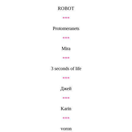
ROBOT
***
Protomeranets
***
Mira
***
3 seconds of life
***
Джей
***
Karin
***
voron