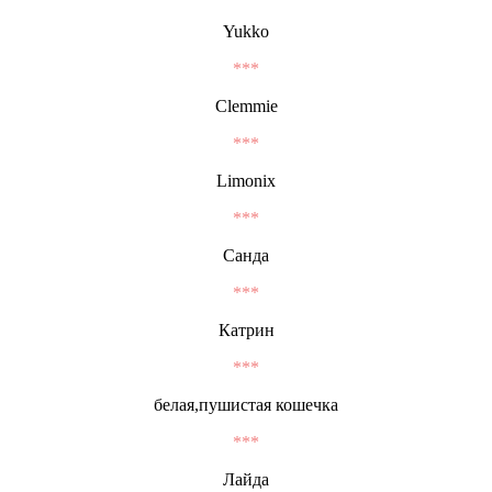
Yukko
***
Clemmie
***
Limonix
***
Санда
***
Катрин
***
белая,пушистая кошечка
***
Лайда