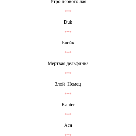
Утро псового лая
***
Duk
***
Блейк
***
Мертвая дельфинка
***
Злой_Немец
***
Kanter
***
Ася
***