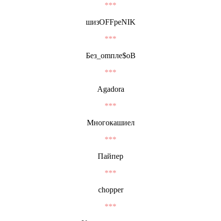
***
шизOFFреNIK
***
Без_omпле$oB
***
Agadora
***
Многокашиел
***
Пайпер
***
chopper
***