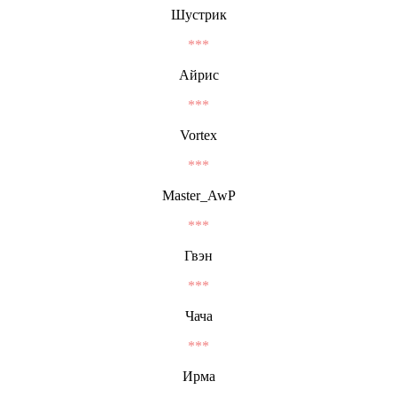
Шустрик
***
Айрис
***
Vortex
***
Master_AwP
***
Гвэн
***
Чача
***
Ирма