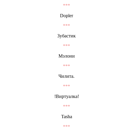
***
Dopler
***
Зубастик
***
Мэлони
***
Чилита.
***
!Виртуалка!
***
Tasha
***