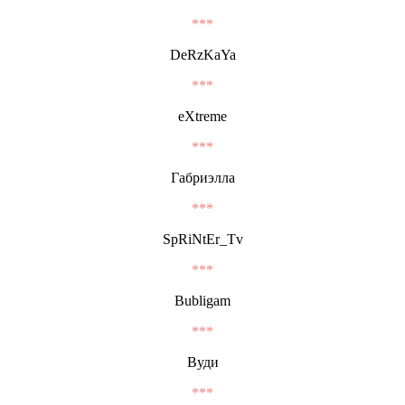
***
DeRzKaYa
***
eXtreme
***
Габриэлла
***
SpRiNtEr_Tv
***
Bubligam
***
Вуди
***