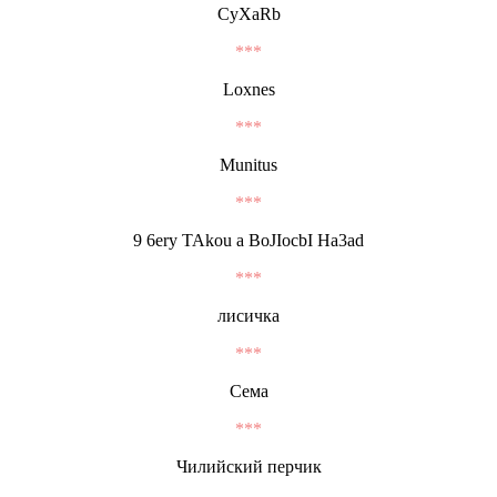
CyXaRb
***
Loxnes
***
Munitus
***
9 6erу TAkou a BoJIocbI Ha3ad
***
лисичка
***
Сема
***
Чилийский перчик