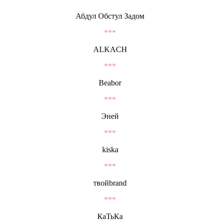
Абдул Обстул Задом
***
ALKACH
***
Beabor
***
Эней
***
kiska
***
твойbrand
***
КаТьКа