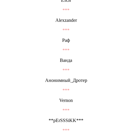
Елси
***
Alexzander
***
Раф
***
Ванда
***
Анонимный_Дротер
***
Vernon
***
**pErSSSiKK***
***