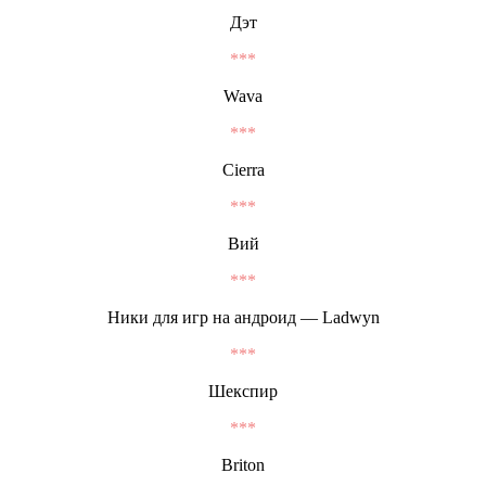
Дэт
***
Wava
***
Cierra
***
Вий
***
Ники для игр на андроид — Ladwyn
***
Шекспир
***
Briton