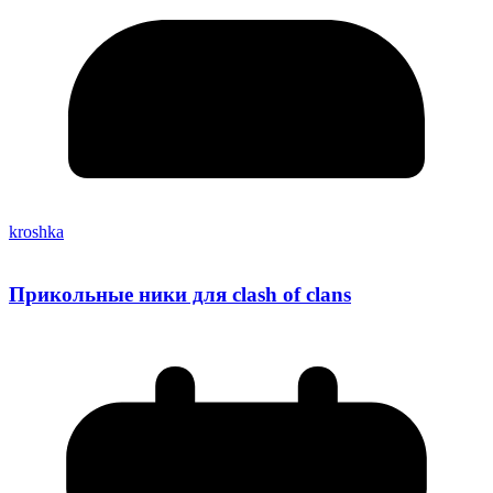
kroshka
Прикольные ники для clash of clans