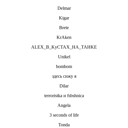
Delmar
Kigar
Brete
KrAken
ALEX_B_KyCTAX_HA_TAHKE
Unikel
bombom
здесь сижу я
Dilar
terroristka и fsbshnica
Angela
3 seconds of life
Tonda