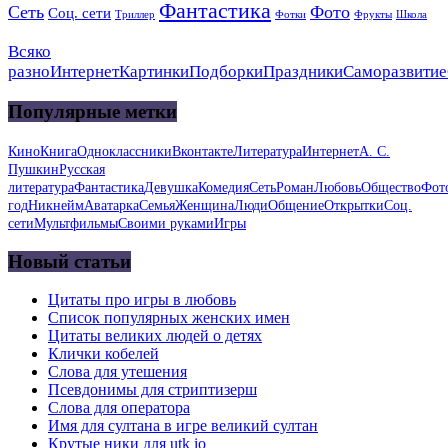
Фантастика
Сеть
Фото
Соц. сети
Триллер
Фотки
Фрукты
Школа
Всяко
разно
Интернет
Картинки
Подборки
Праздники
Саморазвитие
Популярные метки
Кино
Книга
Одноклассники
Вконтакте
Литература
Интернет
А. С.
Пушкин
Русская
литература
Фантастика
Девушка
Комедия
Сеть
Роман
Любовь
Общество
Фот
год
Никнейм
Аватарка
Семья
Женщина
Люди
Общение
Открытки
Соц.
сети
Мультфильмы
Своими руками
Игры
Новый статьи
Цитаты про игры в любовь
Список популярных женских имен
Цитаты великих людей о детях
Клички кобелей
Слова для утешения
Псевдонимы для стриптизерш
Слова для оператора
Имя для султана в игре великий султан
Крутые ники для utk io