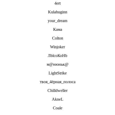
4еrt
Kulahuginn
your_dream
Кама
Colton
Winjoker
ЛblсоКоHb
м@нюньк@
LightStrike
твоя_4ёрная_полоса
Chilldweller
AkneL
Coale