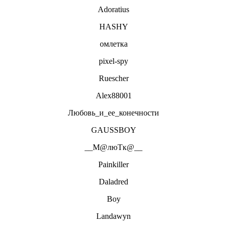
Adoratius
HASHY
омлетка
pixel-spy
Ruescher
Alex88001
Любовь_и_ее_конечности
GAUSSBOY
__М@люТк@__
Painkiller
Daladred
Boy
Landawyn