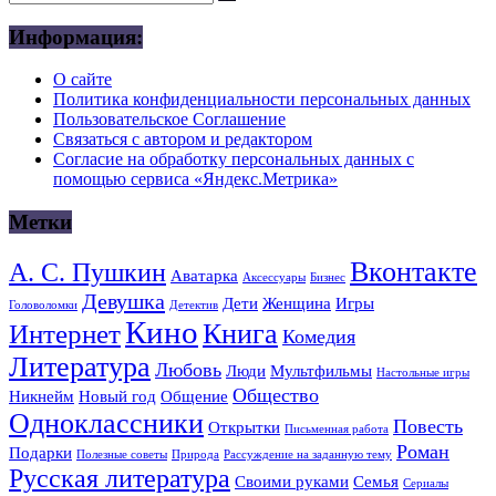
Информация:
О сайте
Политика конфиденциальности персональных данных
Пользовательское Соглашение
Связаться с автором и редактором
Согласие на обработку персональных данных с
помощью сервиса «Яндекс.Метрика»
Метки
Вконтакте
А. С. Пушкин
Аватарка
Аксессуары
Бизнес
Девушка
Дети
Женщина
Игры
Головоломки
Детектив
Кино
Книга
Интернет
Комедия
Литература
Любовь
Люди
Мультфильмы
Настольные игры
Общество
Никнейм
Новый год
Общение
Одноклассники
Повесть
Открытки
Письменная работа
Роман
Подарки
Полезные советы
Природа
Рассуждение на заданную тему
Русская литература
Своими руками
Семья
Сериалы