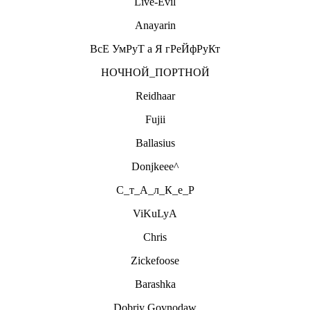
Live-Evil
Anayarin
ВсЕ УмРуТ а Я гРеЙфРуКт
НОЧНОЙ_ПОРТНОЙ
Reidhaar
Fujii
Ballasius
Donjkeee^
С_т_А_л_К_е_Р
ViKuLyA
Chris
Zickefoose
Barashka
Dobriy Govnodaw