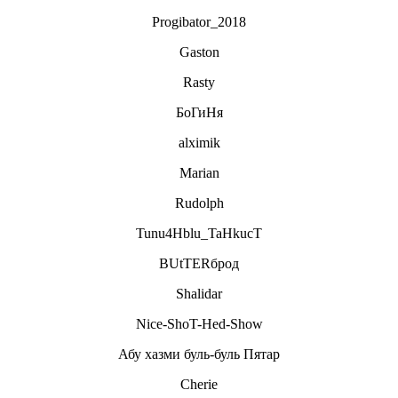
Progibator_2018
Gaston
Rasty
БоГиНя
alximik
Marian
Rudolph
Tunu4Hblu_TaHkucT
BUtTERброд
Shalidar
Nice-ShoT-Hed-Show
Абу хазми буль-буль Пятар
Cherie