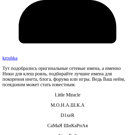
kroshka
Тут подобрались оригинальные сетевые имена, а именно
Ники для клеш рояль, подбирайте лучшие имена для
покорения инета, блога, форума или игры. Ведь Ваш нейм,
псевдоним может стать известным.
Little Miracle
М.О.Н.А.Ш.К.А
D1xeR
СаМаЯ ШиКаРнАя