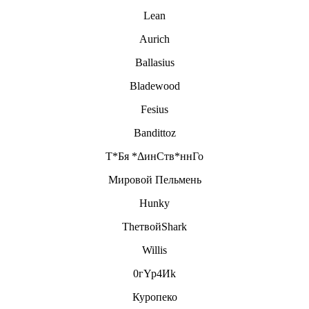
Lean
Aurich
Ballasius
Bladewood
Fesius
Bandittoz
Т*Бя *ΔинСтв*ннГо
Мировой Пельмень
Hunky
TheтвойShark
Willis
0гYp4Иk
Куропеко