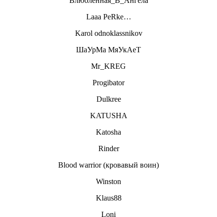
Влюбленная_В_Ангела
Laaa PeRke…
Karol odnoklassnikov
ШаУрМа МяУкАеТ
Mr_KREG
Progibator
Dulkree
KATUSHA
Katosha
Rinder
Blood warrior (кровавый воин)
Winston
Klaus88
Loni