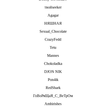
твойseeker
Agagar
НЯШНАЯ
Sexual_Chocolate
CrazyFedd
Tetu
Mannes
Chokoladka
DJON NIK
Pon4ik
RedShark
ГоВоРяЩаЯ_С_ВеТрОм
Amhirishes