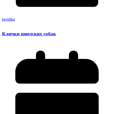
kroshka
Клички шведских собак