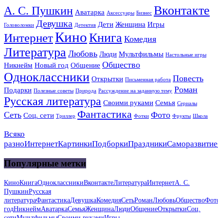
Вконтакте
А. С. Пушкин
Аватарка
Аксессуары
Бизнес
Девушка
Дети
Женщина
Игры
Головоломки
Детектив
Кино
Книга
Интернет
Комедия
Литература
Любовь
Люди
Мультфильмы
Настольные игры
Общество
Никнейм
Новый год
Общение
Одноклассники
Повесть
Открытки
Письменная работа
Роман
Подарки
Полезные советы
Природа
Рассуждение на заданную тему
Русская литература
Своими руками
Семья
Сериалы
Фантастика
Сеть
Фото
Соц. сети
Триллер
Фотки
Фрукты
Школа
Всяко
разно
Интернет
Картинки
Подборки
Праздники
Саморазвитие
Популярные метки
Кино
Книга
Одноклассники
Вконтакте
Литература
Интернет
А. С.
Пушкин
Русская
литература
Фантастика
Девушка
Комедия
Сеть
Роман
Любовь
Общество
Фот
год
Никнейм
Аватарка
Семья
Женщина
Люди
Общение
Открытки
Соц.
сети
Мультфильмы
Своими руками
Игры