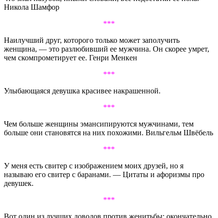
Никола Шамфор
***
Наилучший друг, которого только может заполучить
женщина, — это разлюбивший ее мужчина. Он скорее умрет,
чем скомпрометирует ее. Генри Менкен
***
Улыбающаяся девушка красивее накрашенной.
***
Чем больше женщины эмансипируются мужчинами, тем
больше они становятся на них похожими. Вильгельм Швёбель
***
У меня есть свитер с изображением моих друзей, но я
называю его свитер с баранами. — Цитаты и афоризмы про
девушек.
***
Вот один из лучших доводов против женитьбы: окончательно