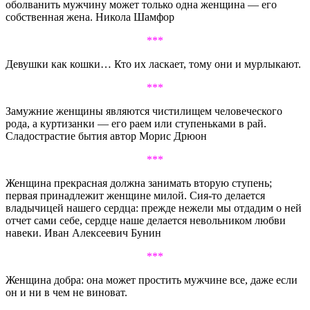
оболванить мужчину может только одна женщина — его
собственная жена. Никола Шамфор
***
Девушки как кошки… Кто их ласкает, тому они и мурлыкают.
***
Замужние женщины являются чистилищем человеческого
рода, а куртизанки — его раем или ступеньками в рай.
Сладострастие бытия автор Морис Дрюон
***
Женщина прекрасная должна занимать вторую ступень;
первая принадлежит женщине милой. Сия-то делается
владычицей нашего сердца: прежде нежели мы отдадим о ней
отчет сами себе, сердце наше делается невольником любви
навеки. Иван Алексеевич Бунин
***
Женщина добра: она может простить мужчине все, даже если
он и ни в чем не виноват.