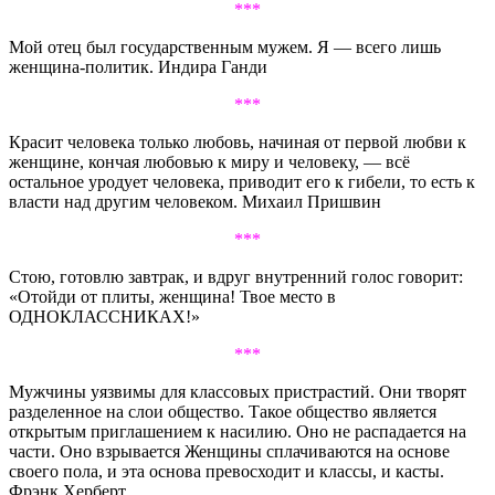
***
Мой отец был государственным мужем. Я — всего лишь
женщина-политик. Индира Ганди
***
Красит человека только любовь, начиная от первой любви к
женщине, кончая любовью к миру и человеку, — всё
остальное уродует человека, приводит его к гибели, то есть к
власти над другим человеком. Михаил Пришвин
***
Стою, готовлю завтрак, и вдруг внутренний голос говорит:
«Отойди от плиты, женщина! Твое место в
ОДНОКЛАССНИКАХ!»
***
Мужчины уязвимы для классовых пристрастий. Они творят
разделенное на слои общество. Такое общество является
открытым приглашением к насилию. Оно не распадается на
части. Оно взрывается Женщины сплачиваются на основе
своего пола, и эта основа превосходит и классы, и касты.
Фрэнк Херберт