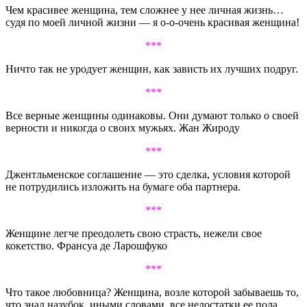
Чем красивее женщина, тем сложнее у нее личная жизнь…
судя по моей личной жизни — я о-о-очень красивая женщина!
***
Ничто так не уродует женщин, как зависть их лучших подруг.
***
Все верные женщины одинаковы. Они думают только о своей
верности и никогда о своих мужьях. Жан Жироду
***
Джентльменское соглашение — это сделка, условия которой
не потрудились изложить на бумаге оба партнера.
***
Женщине легче преодолеть свою страсть, нежели свое
кокетство. Франсуа де Ларошфуко
***
Что такое любовница? Женщина, возле которой забываешь то,
что знал назубок, иными словами, все недостатки ее пола.