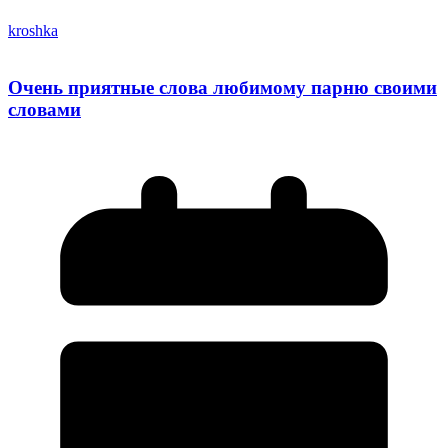
kroshka
Очень приятные слова любимому парню своими
словами