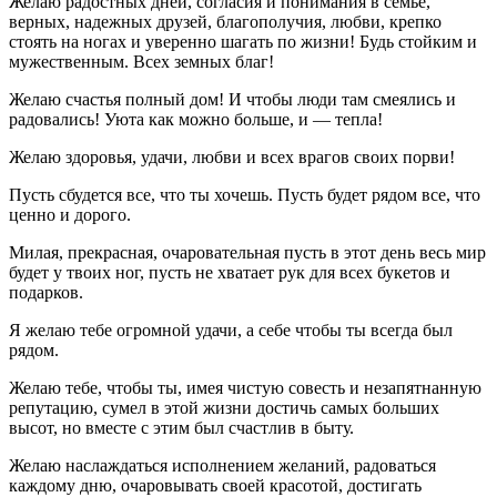
Желаю радостных дней, согласия и понимания в семье,
верных, надежных друзей, благополучия, любви, крепко
стоять на ногах и уверенно шагать по жизни! Будь стойким и
мужественным. Всех земных благ!
Желаю счастья полный дом! И чтобы люди там смеялись и
радовались! Уюта как можно больше, и — тепла!
Желаю здоровья, удачи, любви и всех врагов своих порви!
Пусть сбудется все, что ты хочешь. Пусть будет рядом все, что
ценно и дорого.
Милая, прекрасная, очаровательная пусть в этот день весь мир
будет у твоих ног, пусть не хватает рук для всех букетов и
подарков.
Я желаю тебе огромной удачи, а себе чтобы ты всегда был
рядом.
Желаю тебе, чтобы ты, имея чистую совесть и незапятнанную
репутацию, сумел в этой жизни достичь самых больших
высот, но вместе с этим был счастлив в быту.
Желаю наслаждаться исполнением желаний, радоваться
каждому дню, очаровывать своей красотой, достигать