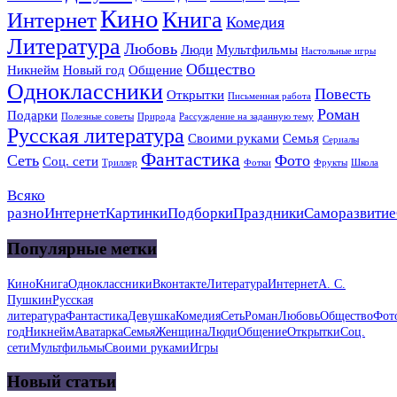
Кино
Книга
Интернет
Комедия
Литература
Любовь
Люди
Мультфильмы
Настольные игры
Общество
Никнейм
Новый год
Общение
Одноклассники
Повесть
Открытки
Письменная работа
Роман
Подарки
Полезные советы
Природа
Рассуждение на заданную тему
Русская литература
Своими руками
Семья
Сериалы
Фантастика
Сеть
Фото
Соц. сети
Триллер
Фотки
Фрукты
Школа
Всяко
разно
Интернет
Картинки
Подборки
Праздники
Саморазвитие
Популярные метки
Кино
Книга
Одноклассники
Вконтакте
Литература
Интернет
А. С.
Пушкин
Русская
литература
Фантастика
Девушка
Комедия
Сеть
Роман
Любовь
Общество
Фот
год
Никнейм
Аватарка
Семья
Женщина
Люди
Общение
Открытки
Соц.
сети
Мультфильмы
Своими руками
Игры
Новый статьи