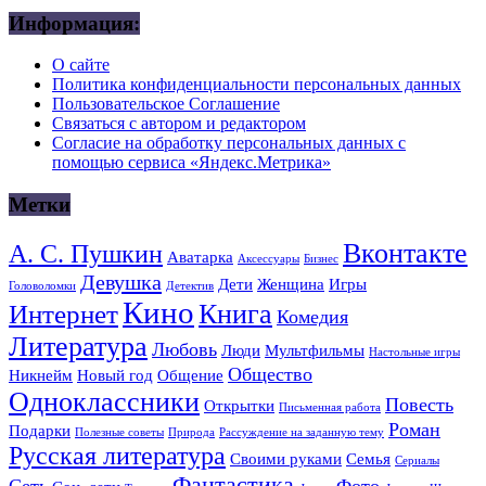
Информация:
О сайте
Политика конфиденциальности персональных данных
Пользовательское Соглашение
Связаться с автором и редактором
Согласие на обработку персональных данных с
помощью сервиса «Яндекс.Метрика»
Метки
Вконтакте
А. С. Пушкин
Аватарка
Аксессуары
Бизнес
Девушка
Дети
Женщина
Игры
Головоломки
Детектив
Кино
Книга
Интернет
Комедия
Литература
Любовь
Люди
Мультфильмы
Настольные игры
Общество
Никнейм
Новый год
Общение
Одноклассники
Повесть
Открытки
Письменная работа
Роман
Подарки
Полезные советы
Природа
Рассуждение на заданную тему
Русская литература
Своими руками
Семья
Сериалы
Фантастика
Сеть
Фото