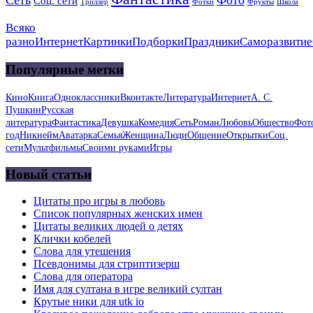
Соц. сети
Триллер
Фотки
Фрукты
Школа
Всяко
разно
Интернет
Картинки
Подборки
Праздники
Саморазвитие
Популярные метки
Кино
Книга
Одноклассники
Вконтакте
Литература
Интернет
А. С.
Пушкин
Русская
литература
Фантастика
Девушка
Комедия
Сеть
Роман
Любовь
Общество
Фот
год
Никнейм
Аватарка
Семья
Женщина
Люди
Общение
Открытки
Соц.
сети
Мультфильмы
Своими руками
Игры
Новый статьи
Цитаты про игры в любовь
Список популярных женских имен
Цитаты великих людей о детях
Клички кобелей
Слова для утешения
Псевдонимы для стриптизерш
Слова для оператора
Имя для султана в игре великий султан
Крутые ники для utk io