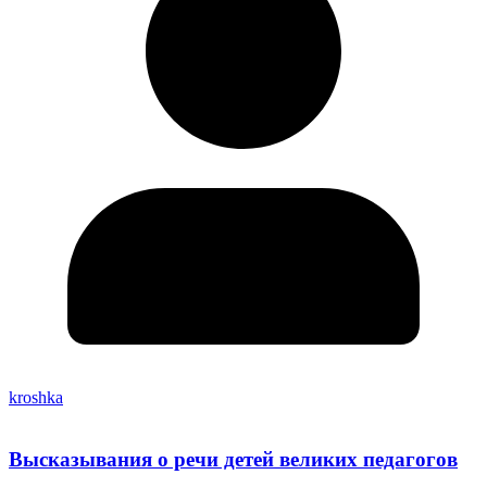
kroshka
Высказывания о речи детей великих педагогов