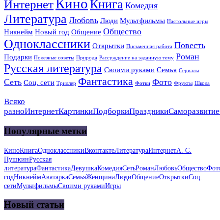
Кино
Книга
Интернет
Комедия
Литература
Любовь
Люди
Мультфильмы
Настольные игры
Общество
Никнейм
Новый год
Общение
Одноклассники
Повесть
Открытки
Письменная работа
Роман
Подарки
Полезные советы
Природа
Рассуждение на заданную тему
Русская литература
Своими руками
Семья
Сериалы
Фантастика
Сеть
Фото
Соц. сети
Триллер
Фотки
Фрукты
Школа
Всяко
разно
Интернет
Картинки
Подборки
Праздники
Саморазвитие
Популярные метки
Кино
Книга
Одноклассники
Вконтакте
Литература
Интернет
А. С.
Пушкин
Русская
литература
Фантастика
Девушка
Комедия
Сеть
Роман
Любовь
Общество
Фот
год
Никнейм
Аватарка
Семья
Женщина
Люди
Общение
Открытки
Соц.
сети
Мультфильмы
Своими руками
Игры
Новый статьи