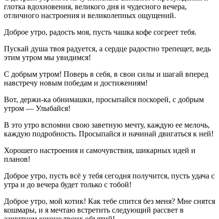
глотка вдохновения, великого дня и чудесного вечера,
отличного настроения и великолепных ощущений.
Доброе утро, радость моя, пусть чашка кофе согреет тебя.
Пускай душа твоя радуется, а сердце радостно трепещет, ведь
этим утром мы увидимся!
С добрым утром! Поверь в себя, в свои силы и шагай вперед
навстречу новым победам и достижениям!
Вот, держи-ка обнимашки, просыпайся поскорей, с добрым
утром — Улыбайся!
В это утро вспомни свою заветную мечту, каждую ее мелочь,
каждую подробность. Просыпайся и начинай двигаться к ней!
Хорошего настроения и самочувствия, шикарных идей и
планов!
Доброе утро, пусть всё у тебя сегодня получится, пусть удача с
утра и до вечера будет только с тобой!
Доброе утро, мой котик! Как тебе спится без меня? Мне снятся
кошмары, и я мечтаю встретить следующий рассвет в
защитном коконе твоих объятий!