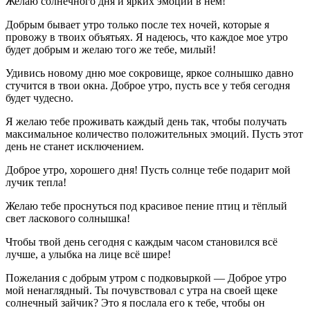
Желаю солнечного дня и ярких эмоций в нём!
Добрым бывает утро только после тех ночей, которые я
провожу в твоих объятьях. Я надеюсь, что каждое мое утро
будет добрым и желаю того же тебе, милый!
Удивись новому дню мое сокровище, яркое солнышко давно
стучится в твои окна. Доброе утро, пусть все у тебя сегодня
будет чудесно.
Я желаю тебе проживать каждый день так, чтобы получать
максимальное количество положительных эмоций. Пусть этот
день не станет исключением.
Доброе утро, хорошего дня! Пусть солнце тебе подарит мой
лучик тепла!
Желаю тебе проснуться под красивое пение птиц и тёплый
свет ласкового солнышка!
Чтобы твой день сегодня с каждым часом становился всё
лучше, а улыбка на лице всё шире!
Пожелания с добрым утром с подковыркой — Доброе утро
мой ненаглядный. Ты почувствовал с утра на своей щеке
солнечный зайчик? Это я послала его к тебе, чтобы он