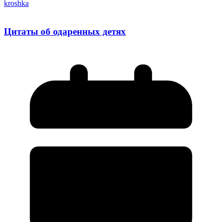
kroshka
Цитаты об одаренных детях