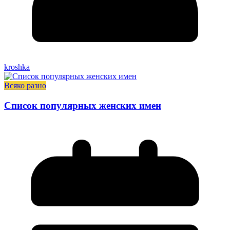
kroshka
Всяко разно
Список популярных женских имен