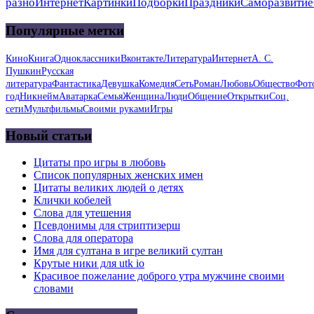
разно
Интернет
Картинки
Подборки
Праздники
Саморазвитие
Популярные метки
Кино
Книга
Одноклассники
Вконтакте
Литература
Интернет
А. С.
Пушкин
Русская
литература
Фантастика
Девушка
Комедия
Сеть
Роман
Любовь
Общество
Фот
год
Никнейм
Аватарка
Семья
Женщина
Люди
Общение
Открытки
Соц.
сети
Мультфильмы
Своими руками
Игры
Новый статьи
Цитаты про игры в любовь
Список популярных женских имен
Цитаты великих людей о детях
Клички кобелей
Слова для утешения
Псевдонимы для стриптизерш
Слова для оператора
Имя для султана в игре великий султан
Крутые ники для utk io
Красивое пожелание доброго утра мужчине своими
словами