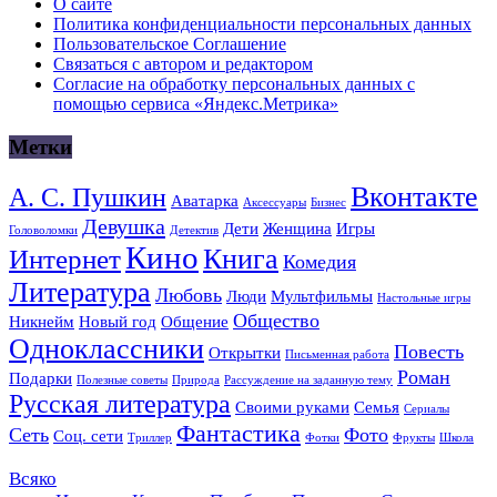
О сайте
Политика конфиденциальности персональных данных
Пользовательское Соглашение
Связаться с автором и редактором
Согласие на обработку персональных данных с
помощью сервиса «Яндекс.Метрика»
Метки
Вконтакте
А. С. Пушкин
Аватарка
Аксессуары
Бизнес
Девушка
Дети
Женщина
Игры
Головоломки
Детектив
Кино
Книга
Интернет
Комедия
Литература
Любовь
Люди
Мультфильмы
Настольные игры
Общество
Никнейм
Новый год
Общение
Одноклассники
Повесть
Открытки
Письменная работа
Роман
Подарки
Полезные советы
Природа
Рассуждение на заданную тему
Русская литература
Своими руками
Семья
Сериалы
Фантастика
Сеть
Фото
Соц. сети
Триллер
Фотки
Фрукты
Школа
Всяко