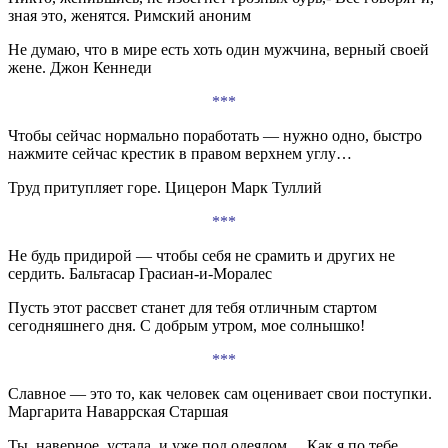
зная это, женятся. Римский аноним
Не думаю, что в мире есть хоть один мужчина, верный своей
жене. Джон Кеннеди
***
Чтобы сейчас нормально поработать — нужно одно, быстро
нажмите сейчас крестик в правом верхнем углу…
Труд притупляет горе. Цицерон Марк Туллий
***
Не будь придирой — чтобы себя не срамить и других не
сердить. Бальтасар Грасиан-и-Моралес
Пусть этот рассвет станет для тебя отличным стартом
сегодняшнего дня. С добрым утром, мое солнышко!
***
Славное — это то, как человек сам оценивает свои поступки.
Маргарита Наваррская Старшая
Ты, наверное, устала, и уже под одеялом… Как я по тебе