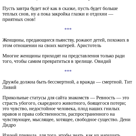
Пусть завтра будет всё как в сказке, пусть будет больше
теплых снов, ну а пока закройка глазки и отдохни —
приятных снов!
***
Женщины, предающиеся пьянству, рожают детей, похожих в
этом отношении на своих матерей. Аристотель
Многие женщины приходят на представления только ради
того, чтобы самим превратиться в зрелище. Овидий
***
Дружба должна быть бессмертной, а вражда — смертной. Тит
Ливий
Прикольные статусы для сайта знакомств — Ревность — это
страсть убогого, скаредного животного, боящегося потери;
это чувство, недостойное человека, плод наших гнилых
нравов и права собственности, распространенного на
чувствующее, мыслящее, хотящее, свободное существо. Дени
Дидро
Изучай привила, для того, чтобы знать, как их нарушать…