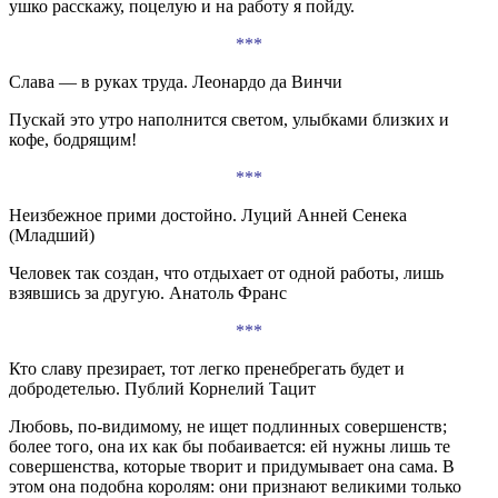
ушко расскажу, поцелую и на работу я пойду.
***
Слава — в руках труда. Леонардо да Винчи
Пускай это утро наполнится светом, улыбками близких и
кофе, бодрящим!
***
Неизбежное прими достойно. Луций Анней Сенека
(Младший)
Человек так создан, что отдыхает от одной работы, лишь
взявшись за другую. Анатоль Франс
***
Кто славу презирает, тот легко пренебрегать будет и
добродетелью. Публий Корнелий Тацит
Любовь, по-видимому, не ищет подлинных совершенств;
более того, она их как бы побаивается: ей нужны лишь те
совершенства, которые творит и придумывает она сама. В
этом она подобна королям: они признают великими только