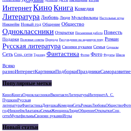
Головоломки
Детектив
Кино
Книга
Интернет
Комедия
Литература
Любовь
Люди
Мультфильмы
Настольные игры
Общество
Никнейм
Новый год
Общение
Одноклассники
Повесть
Открытки
Письменная работа
Роман
Подарки
Полезные советы
Природа
Рассуждение на заданную тему
Русская литература
Своими руками
Семья
Сериалы
Фантастика
Сеть
Фото
Соц. сети
Триллер
Фотки
Фрукты
Школа
Всяко
разно
Интернет
Картинки
Подборки
Праздники
Саморазвитие
Популярные метки
Кино
Книга
Одноклассники
Вконтакте
Литература
Интернет
А. С.
Пушкин
Русская
литература
Фантастика
Девушка
Комедия
Сеть
Роман
Любовь
Общество
Фот
год
Никнейм
Аватарка
Семья
Женщина
Люди
Общение
Открытки
Соц.
сети
Мультфильмы
Своими руками
Игры
Новый статьи