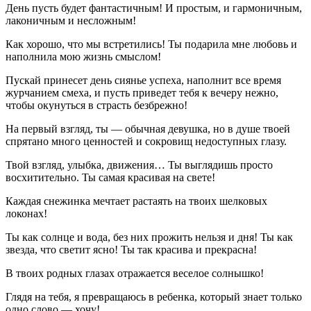
День пусть будет фантастичным! И простым, и гармоничным,
лаконичным и несложным!
Как хорошо, что мы встретились! Ты подарила мне любовь и
наполнила мою жизнь смыслом!
Пускай принесет день сиянье успеха, наполнит все время
журчанием смеха, и пусть приведет тебя к вечеру нежно,
чтобы окунуться в страсть безбрежно!
На первый взгляд, ты — обычная девушка, но в душе твоей
спрятано много ценностей и сокровищ недоступных глазу.
Твой взгляд, улыбка, движения… Ты выглядишь просто
восхитительно. Ты самая красивая на свете!
Каждая снежинка мечтает растаять на твоих шелковых
локонах!
Ты как солнце и вода, без них прожить нельзя и дня! Ты как
звезда, что светит ясно! Ты так красива и прекрасна!
В твоих родных глазах отражается веселое солнышко!
Глядя на тебя, я превращаюсь в ребенка, который знает только
одно слово — хочу!