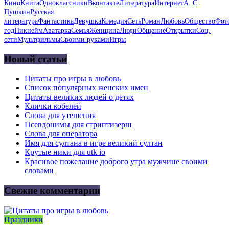
Кино
Книга
Одноклассники
Вконтакте
Литература
Интернет
А. С.
Пушкин
Русская
литература
Фантастика
Девушка
Комедия
Сеть
Роман
Любовь
Общество
Фот
год
Никнейм
Аватарка
Семья
Женщина
Люди
Общение
Открытки
Соц.
сети
Мультфильмы
Своими руками
Игры
Новый статьи
Цитаты про игры в любовь
Список популярных женских имен
Цитаты великих людей о детях
Клички кобелей
Слова для утешения
Псевдонимы для стриптизерш
Слова для оператора
Имя для султана в игре великий султан
Крутые ники для utk io
Красивое пожелание доброго утра мужчине своими
словами
Свежие комментарии
Праздники