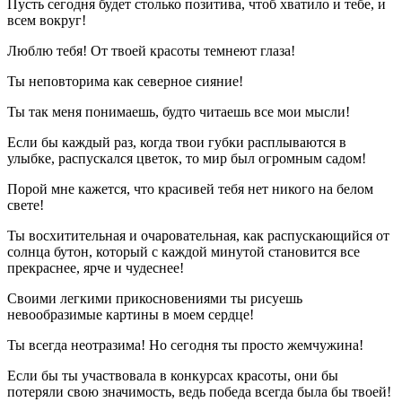
Пусть сегодня будет столько позитива, чтоб хватило и тебе, и
всем вокруг!
Люблю тебя! От твоей красоты темнеют глаза!
Ты неповторима как северное сияние!
Ты так меня понимаешь, будто читаешь все мои мысли!
Если бы каждый раз, когда твои губки расплываются в
улыбке, распускался цветок, то мир был огромным садом!
Порой мне кажется, что красивей тебя нет никого на белом
свете!
Ты восхитительная и очаровательная, как распускающийся от
солнца бутон, который с каждой минутой становится все
прекраснее, ярче и чудеснее!
Своими легкими прикосновениями ты рисуешь
невообразимые картины в моем сердце!
Ты всегда неотразима! Но сегодня ты просто жемчужина!
Если бы ты участвовала в конкурсах красоты, они бы
потеряли свою значимость, ведь победа всегда была бы твоей!