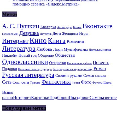
помощью сервиса «Яндекс.Метрика»
Метки
Вконтакте
А. С. Пушкин
Аватарка
Аксессуары
Бизнес
Девушка
Дети
Женщина
Игры
Головоломки
Детектив
Кино
Книга
Интернет
Комедия
Литература
Любовь
Люди
Мультфильмы
Настольные игры
Общество
Никнейм
Новый год
Общение
Одноклассники
Повесть
Открытки
Письменная работа
Роман
Подарки
Полезные советы
Природа
Рассуждение на заданную тему
Русская литература
Своими руками
Семья
Сериалы
Фантастика
Сеть
Фото
Соц. сети
Триллер
Фотки
Фрукты
Школа
Всяко
разно
Интернет
Картинки
Подборки
Праздники
Саморазвитие
Популярные метки