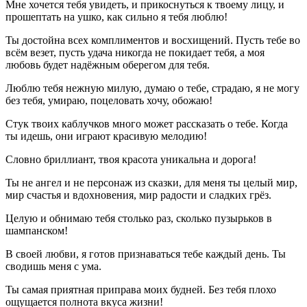
Мне хочется тебя увидеть, и прикоснуться к твоему лицу, и
прошептать на ушко, как сильно я тебя люблю!
Ты достойна всех комплиментов и восхищений. Пусть тебе во
всём везет, пусть удача никогда не покидает тебя, а моя
любовь будет надёжным оберегом для тебя.
Люблю тебя нежную милую, думаю о тебе, страдаю, я не могу
без тебя, умираю, поцеловать хочу, обожаю!
Стук твоих каблучков много может рассказать о тебе. Когда
ты идешь, они играют красивую мелодию!
Словно бриллиант, твоя красота уникальна и дорога!
Ты не ангел и не персонаж из сказки, для меня ты целый мир,
мир счастья и вдохновения, мир радости и сладких грёз.
Целую и обнимаю тебя столько раз, сколько пузырьков в
шампанском!
В своей любви, я готов признаваться тебе каждый день. Ты
сводишь меня с ума.
Ты самая приятная приправа моих будней. Без тебя плохо
ощущается полнота вкуса жизни!