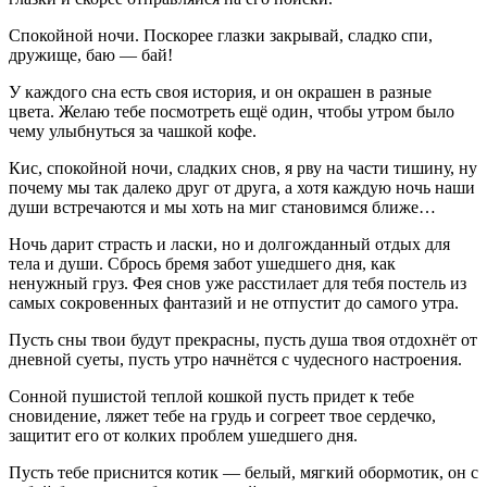
Спокойной ночи. Поскорее глазки закрывай, сладко спи,
дружище, баю — бай!
У каждого сна есть своя история, и он окрашен в разные
цвета. Желаю тебе посмотреть ещё один, чтобы утром было
чему улыбнуться за чашкой кофе.
Кис, спокойной ночи, сладких снов, я рву на части тишину, ну
почему мы так далеко друг от друга, а хотя каждую ночь наши
души встречаются и мы хоть на миг становимся ближе…
Ночь дарит страсть и ласки, но и долгожданный отдых для
тела и души. Сбрось бремя забот ушедшего дня, как
ненужный груз. Фея снов уже расстилает для тебя постель из
самых сокровенных фантазий и не отпустит до самого утра.
Пусть сны твои будут прекрасны, пусть душа твоя отдохнёт от
дневной суеты, пусть утро начнётся с чудесного настроения.
Сонной пушистой теплой кошкой пусть придет к тебе
сновидение, ляжет тебе на грудь и согреет твое сердечко,
защитит его от колких проблем ушедшего дня.
Пусть тебе приснится котик — белый, мягкий обормотик, он с