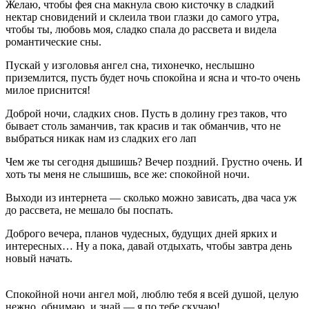
Желаю, чтобы фея сна макнула свою кисточку в сладкий
нектар сновидений и склеила твои глазки до самого утра,
чтобы ты, любовь моя, сладко спала до рассвета и видела
романтические сны.
Пускай у изголовья ангел сна, тихонечко, неслышно
приземлится, пусть будет ночь спокойна и ясна и что-то очень
милое приснится!
Доброй ночи, сладких снов. Пусть в долину грез таков, что
бывает столь заманчив, так красив и так обманчив, что не
выбраться никак нам из сладких его лап
Чем же ты сегодня дышишь? Вечер поздний. Грустно очень. И
хоть ты меня не слышишь, все же: спокойной ночи.
Выходи из интернета — сколько можно зависать, два часа уж
до рассвета, не мешало бы поспать.
Доброго вечера, планов чудесных, будущих дней ярких и
интересных… Ну а пока, давай отдыхать, чтобы завтра день
новый начать.
Спокойной ночи ангел мой, люблю тебя я всей душой, целую
нежно, обнимаю, и знай — я по тебе скучаю!