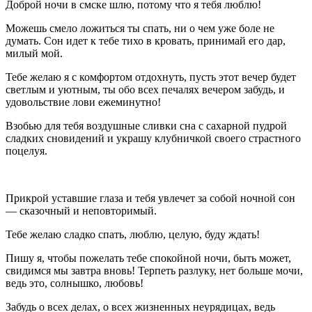
Доброй ночи в смске шлю, потому что я тебя люблю!
Можешь смело ложиться ты спать, ни о чем уже боле не
думать. Сон идет к тебе тихо в кровать, принимай его дар,
милый мой.
Тебе желаю я с комфортом отдохнуть, пусть этот вечер будет
светлым и уютным, ты обо всех печалях вечером забудь, и
удовольствие лови ежеминутно!
Взобью для тебя воздушные сливки сна с сахарной пудрой
сладких сновидений и украшу клубничкой своего страстного
поцелуя.
Прикрой уставшие глаза и тебя увлечет за собой ночной сон
— сказочный и неповторимый.
Тебе желаю сладко спать, люблю, целую, буду ждать!
Пишу я, чтобы пожелать тебе спокойной ночи, быть может,
свидимся мы завтра вновь! Терпеть разлуку, нет больше мочи,
ведь это, солнышко, любовь!
Забудь о всех делах, о всех жизненных неурядицах, ведь