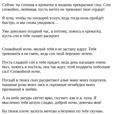
Сейчас ты сопишь в кроватке и видишь прекрасные сны. Спи
спокойно, любимая, пусть ничто не тревожит твое сердце!
Я хочу, чтобы ты поскорей уснул, ведь тогда ночь пройдёт
быстро, и мы снова увидимся…
Уже довольно поздний час, и потому, ложись в кроватку,
пусть сон в тебе талант раскроет.
Спокойной ночи, милый тебя я не застану вдруг. Тебя
тревожить я не смею, ведь сон твой бережно лелею.
Пусть сладкий сон к тебе придет, ведь день насыщен очень
был, ложись в постель, она так ждет, чтоб подарить побольше
сил! Спокойной ночи.
Пускай в твоих снах расцветают алые маки моих поцелуев,
пышные розы моих ласк и скромные незабудки моих
признаний в любви.
А на небе звезды светят ярко, скучает, как и я, луна. Я
мысленно тебя целую сладко, доброй ночи, девочка моя!
На твоем плече заснуть мечтаю я безумно по тебе скучаю.