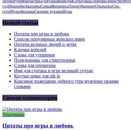
литература
Фантастика
Девушка
Комедия
Сеть
Роман
Любовь
Общество
Фот
год
Никнейм
Аватарка
Семья
Женщина
Люди
Общение
Открытки
Соц.
сети
Мультфильмы
Своими руками
Игры
Новый статьи
Цитаты про игры в любовь
Список популярных женских имен
Цитаты великих людей о детях
Клички кобелей
Слова для утешения
Псевдонимы для стриптизерш
Слова для оператора
Имя для султана в игре великий султан
Крутые ники для utk io
Красивое пожелание доброго утра мужчине своими
словами
Свежие комментарии
Праздники
Цитаты про игры в любовь