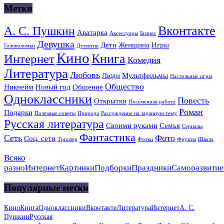
Метки
Вконтакте
А. С. Пушкин
Аватарка
Аксессуары
Бизнес
Девушка
Дети
Женщина
Игры
Головоломки
Детектив
Кино
Книга
Интернет
Комедия
Литература
Любовь
Люди
Мультфильмы
Настольные игры
Общество
Никнейм
Новый год
Общение
Одноклассники
Повесть
Открытки
Письменная работа
Роман
Подарки
Полезные советы
Природа
Рассуждение на заданную тему
Русская литература
Своими руками
Семья
Сериалы
Фантастика
Сеть
Фото
Соц. сети
Триллер
Фотки
Фрукты
Школа
Всяко
разно
Интернет
Картинки
Подборки
Праздники
Саморазвитие
Популярные метки
Кино
Книга
Одноклассники
Вконтакте
Литература
Интернет
А. С.
Пушкин
Русская