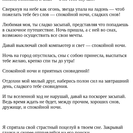
Сверкнув на небе как огонь, звезда упала на ладонь — чтоб
пожелать тебе без слов — спокойной ночи, сладких снов!
Любимая моя, ты сладко засыпай, представляя что попадаешь
в сказочное путешествие. Ночь пришла, а с ней во снах,
возможно осуществить все свои мечты.
Давай выключай свой компьютер и свет — спокойной ночи.
Ночь на город опустилась, сны с собою принесла, выспаться
тебе желаю, крепко спи ты до утра!
Спокойной ночи и приятных сновидений!
Отдохни мой милый друг, наберись полон сил на завтрашний
день, сладкого тебе сновидения.
И ты вселенной ход не нарушай, давай ка поскорее засыпай.
Ведь время ждать не будет, между прочим, хороших снов,
дружище, и спокойной ночи.
Я спрятала свой страстный поцелуй в твоем сне. Закрывай
глазки и скорее отправляйся на его поиски.