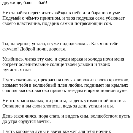
дружище, баю — бай!
Не старайся пересчитать звёзды в небе или баранов в уме.
Подумай о чём-то приятном, и твоя подушка сама убаюкает
своего властелина, подарив самый потрясающий сон.
Ты, наверное, устала, и уже под одеялом… Как я по тебе
скучаю! Доброй ночи, дорогая.
Улыбнись, читая эту смс, и среди мрака и холода ночи меня
согреет ослепительное солнце твоей улыбки и твоих
лучистых глаз.
Пусть сказочная, прекрасная ночь заворожит своею красотою,
возьмет тебя в волшебный плен любви, поднимет на крыльях
счастья высоко-высоко прямо к звездам и яркой полной луне.
Ни птах запоздалых, ни ропота, за день утомленной листвы.
Оставьте и вы свои хлопоты, ведь за день устали и вы.
День закончился, пора спать и видеть сны, волшебством пусть
до утра сбудутся мечты.
Пусть королева луны и звезд зажжет для тебя ночник