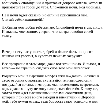
волшебных сновидений и приставит доброго ангела, который
присмотрит за тобой до утра. Спокойной ночи, моя любимая.
Не к ночи будет сказано, но если не приснишься мне…
Считай себя наказанной!;)
Любимая моя, добра тебе желаю. Спокойной ночи в смс пишу.
И знаешь, мое солнце, уверяю, что завтра о любви своей
скажу.
Вечер в негу нас уносит, добрей и ближе быть попросит,
чашкой чая угостит, в чувствах нежных закружит.
Все прекрасно в этом мире, даже вот этой ночью. И вьюга, и
ветер — не страшно, сладких снов тебе мой ангелочек.
Роднулик мой, в царствии морфея тебя заждались. Ложись в
свою огромную кровать, укутывайся теплым одеялом и
погружайся во сны, в которых мы, несомненно, встретимся,
ведь я даже минуту не могу находиться без тебя. К тому же,
завтра тебя ждет насыщенный новыми событиями день,
который принесет много эмоций и впечатлений. Дорогой
мой, тебе нужен отдых, ведь бодрость залог успешного дня.