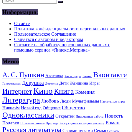
Информация:
О сайте
Политика конфиденциальности персональных данных
Пользовательское Соглашение
Связаться с автором и редактором
Согласие на обработку персональных данных с
помощью сервиса «Яндекс.Метрика»
Метки
Вконтакте
А. С. Пушкин
Аватарка
Аксессуары
Бизнес
Девушка
Дети
Женщина
Игры
Головоломки
Детектив
Кино
Книга
Интернет
Комедия
Литература
Любовь
Люди
Мультфильмы
Настольные игры
Общество
Никнейм
Новый год
Общение
Одноклассники
Повесть
Открытки
Письменная работа
Роман
Подарки
Полезные советы
Природа
Рассуждение на заданную тему
Русская литература
Своими руками
Семья
Сериалы