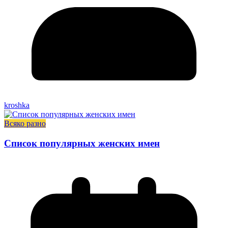
kroshka
Всяко разно
Список популярных женских имен