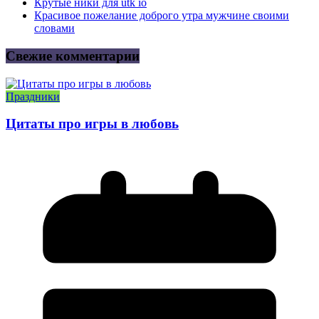
Крутые ники для utk io
Красивое пожелание доброго утра мужчине своими
словами
Свежие комментарии
Праздники
Цитаты про игры в любовь