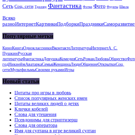
Фантастика
Сеть
Фото
Соц. сети
Триллер
Фотки
Фрукты
Школа
Всяко
разно
Интернет
Картинки
Подборки
Праздники
Саморазвитие
Популярные метки
Кино
Книга
Одноклассники
Вконтакте
Литература
Интернет
А. С.
Пушкин
Русская
литература
Фантастика
Девушка
Комедия
Сеть
Роман
Любовь
Общество
Фот
год
Никнейм
Аватарка
Семья
Женщина
Люди
Общение
Открытки
Соц.
сети
Мультфильмы
Своими руками
Игры
Новый статьи
Цитаты про игры в любовь
Список популярных женских имен
Цитаты великих людей о детях
Клички кобелей
Слова для утешения
Псевдонимы для стриптизерш
Слова для оператора
Имя для султана в игре великий султан