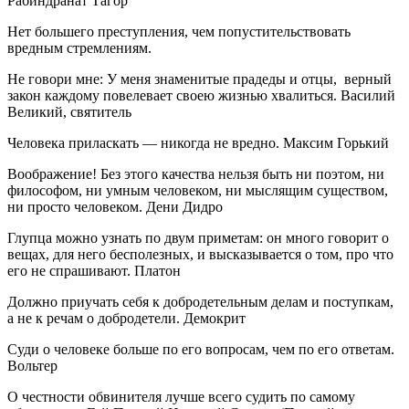
Рабиндранат Тагор
Нет большего преступления, чем попустительствовать
вредным стремлениям.
Не говори мне: У меня знаменитые прадеды и отцы, верный
закон каждому повелевает своею жизнью хвалиться. Василий
Великий, святитель
Человека приласкать — никогда не вредно. Максим Горький
Воображение! Без этого качества нельзя быть ни поэтом, ни
философом, ни умным человеком, ни мыслящим существом,
ни просто человеком. Дени Дидро
Глупца можно узнать по двум приметам: он много говорит о
вещах, для него бесполезных, и высказывается о том, про что
его не спрашивают. Платон
Должно приучать себя к добродетельным делам и поступкам,
а не к речам о добродетели. Демокрит
Суди о человеке больше по его вопросам, чем по его ответам.
Вольтер
О честности обвинителя лучше всего судить по самому