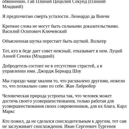
обвинению. Гай Плиний Цецилий Секунд (Плиний
Младший)
Я предпочитаю смерть усталости. Леонардо да Винчи
Крепкие слова не могут быть сильными доказательствами.
Василий Осипович Ключевский
Объясненная шутка перестает быть шуткой. Вольтер
Тот, кто в беде дает совет неясный, отказывает в нем. Луций
Анней Сенека (Младший)
Добродетель состоит не в отсутствии страстей, а в
управлении ими. Джордж Бернард Шоу
Мы гораздо чаще хвалим то, что расхвалено другими, нежели
то, что похвально само по себе. Жан Лабрюйер
Человеческая природа устроена так, что человек может
достичь своего усовершенствования, только работая для
усовершенствования своих современников, для их блага. Карл
Маркс
Кто пожил, да не сделался снисходительным к другим, тот сам
не заслуживает снисхождения. Иван Сергеевич Тургенев