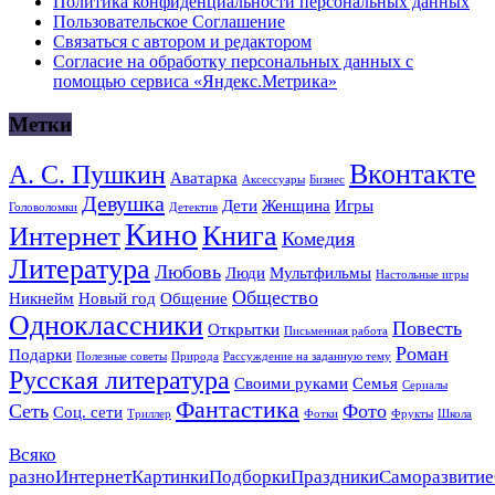
Политика конфиденциальности персональных данных
Пользовательское Соглашение
Связаться с автором и редактором
Согласие на обработку персональных данных с
помощью сервиса «Яндекс.Метрика»
Метки
Вконтакте
А. С. Пушкин
Аватарка
Аксессуары
Бизнес
Девушка
Дети
Женщина
Игры
Головоломки
Детектив
Кино
Книга
Интернет
Комедия
Литература
Любовь
Люди
Мультфильмы
Настольные игры
Общество
Никнейм
Новый год
Общение
Одноклассники
Повесть
Открытки
Письменная работа
Роман
Подарки
Полезные советы
Природа
Рассуждение на заданную тему
Русская литература
Своими руками
Семья
Сериалы
Фантастика
Сеть
Фото
Соц. сети
Триллер
Фотки
Фрукты
Школа
Всяко
разно
Интернет
Картинки
Подборки
Праздники
Саморазвитие