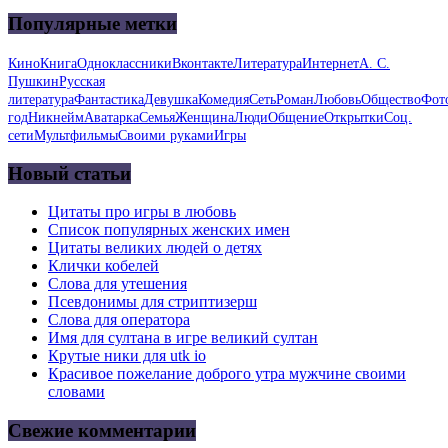
Популярные метки
Кино
Книга
Одноклассники
Вконтакте
Литература
Интернет
А. С.
Пушкин
Русская
литература
Фантастика
Девушка
Комедия
Сеть
Роман
Любовь
Общество
Фот
год
Никнейм
Аватарка
Семья
Женщина
Люди
Общение
Открытки
Соц.
сети
Мультфильмы
Своими руками
Игры
Новый статьи
Цитаты про игры в любовь
Список популярных женских имен
Цитаты великих людей о детях
Клички кобелей
Слова для утешения
Псевдонимы для стриптизерш
Слова для оператора
Имя для султана в игре великий султан
Крутые ники для utk io
Красивое пожелание доброго утра мужчине своими
словами
Свежие комментарии