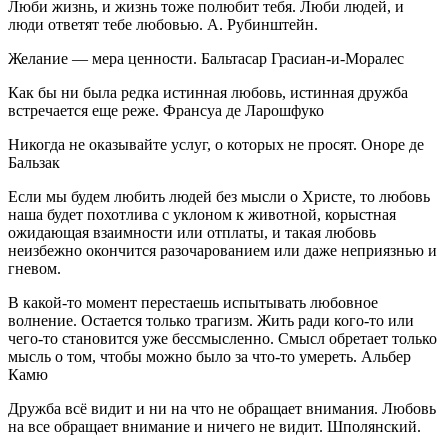
Люби жизнь, и жизнь тоже полюбит тебя. Люби людей, и
люди ответят тебе любовью. А. Рубинштейн.
Желание — мера ценности. Бальтасар Грасиан-и-Моралес
Как бы ни была редка истинная любовь, истинная дружба
встречается еще реже. Франсуа де Ларошфуко
Никогда не оказывайте услуг, о которых не просят. Оноре де
Бальзак
Если мы будем любить людей без мысли о Христе, то любовь
наша будет похотлива с уклоном к животной, корыстная
ожидающая взаимности или отплаты, и такая любовь
неизбежно окончится разочарованием или даже неприязнью и
гневом.
В какой-то момент перестаешь испытывать любовное
волнение. Остается только трагизм. Жить ради кого-то или
чего-то становится уже бессмысленно. Смысл обретает только
мысль о том, чтобы можно было за что-то умереть. Альбер
Камю
Дружба всё видит и ни на что не обращает внимания. Любовь
на все обращает внимание и ничего не видит. Шполянский.