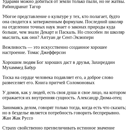
Ударами можно добиться от земли только пыли, но не жатвы.
Рабиндранат Тагор
Убогое представление о культуре у тех, кто полагает, будто
она сводится к затверженным формулам. Последний школяр
на отделении точных наук знает о законах природы куда
больше, чем знали Декарт и Паскаль. Но способен ли школяр
мыслить, как они? Антуан де Сент-Экзюпери
Вежливость — это искусственно созданное хорошее
настроение. Томас Джефферсон
Хорошим людям Бог хороших даст в друзья, Захиреддин
Мухаммед Бабур
Тоска на сердце человека подавляет его, а доброе слово
развеселяет его. Книга притчей Соломоновых
У домов, как у людей, есть своя душа и свое лицо, на котором
отражается их внутренняя сущность. Александр Дюма-отец
Занимаясь делом, говорят только тогда, когда есть что сказать;
но в безделье является потребность говорить беспрерывно.
Жан Жак Руссо
Страху свойственно преувеличивать истинное значение