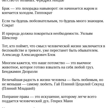
бегство от больных. Фридрих Ницше
Брак — это лихорадка навыворот: он начинается жаром и
кончается холодом. Гиппократ
Если ты будешь любознательным, то будешь много знающим.
Сократ
И природа должна покориться необходимости. Уильям
Шекспир
Тот, кто поймет, что смысл человеческой жизни заключается в
беспокойстве и тревоге, уже перестанет быть обывателем.
Александр Александрович Блок
Многим кажется, что наше потомство — это вьючное
животное, которое готово взвалить на себя любой груз.
Бенджамин Дизраэли
Величайшая радость в жизни человека — быть любимым, но
не меньшая — самому любить. Гай Плиний Цецилий Секунд
(Плиний Младший)
Попрание права — это искушение, которому легче всего
поддается человеческий дух. Генрих Манн