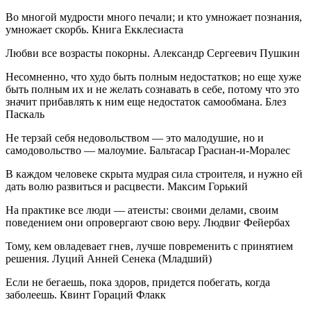
Во многой мудрости много печали; и кто умножает познания,
умножает скорбь. Книга Екклесиаста
Любви все возрасты покорны. Александр Сергеевич Пушкин
Несомненно, что худо быть полным недостатков; но еще хуже
быть полным их и не желать сознавать в себе, потому что это
значит прибавлять к ним еще недостаток самообмана. Блез
Паскаль
Не терзай себя недовольством — это малодушие, но и
самодовольство — малоумие. Бальтасар Грасиан-и-Моралес
В каждом человеке скрыта мудрая сила строителя, и нужно ей
дать волю развиться и расцвести. Максим Горький
На практике все люди — атеисты: своими делами, своим
поведением они опровергают свою веру. Людвиг Фейербах
Тому, кем овладевает гнев, лучше повременить с принятием
решения. Луций Анней Сенека (Младший)
Если не бегаешь, пока здоров, придется побегать, когда
заболеешь. Квинт Гораций Флакк