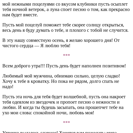
мой нежными поцелуями со вкусом клубники пусть осыплет
тебя ночной ветерок, а луна споет песню о том, как прекрасно
нам будет вместе.
Пусть мой поцелуй поможет тебе скорее солнцу открыться,
весь день я буду думать о тебе, и плохого с тобой не случится.
В эту нашу совместную осень, я желаю хорошего дня! От
чистого сердца — Я люблю тебя!
***
Всем доброго утра!!! Пусть день будет наполнен позитивом!
Любимый мой мужчина, обнимаю сильно, целую сладко!
Хочу к тебе в кроватку. Но пока не рядом, долго спать не
надо!
Пусть эта ночь для тебя будет волшебной, пусть она накроет
тебя одеялом из звездочек и пропоет песню о нежности и
любви. И когда ты будешь засыпать, она прошепчет тебе на
ухо мои слова: спокойной ночи, любовь моя!
***
Утречко выдалось славное! Хочется вам пожелать: мира,