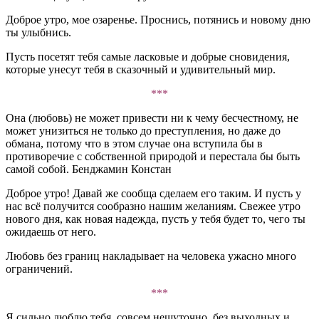
Доброе утро, мое озаренье. Проснись, потянись и новому дню
ты улыбнись.
Пусть посетят тебя самые ласковые и добрые сновидения,
которые унесут тебя в сказочный и удивительный мир.
***
Она (любовь) не может привести ни к чему бесчестному, не
может унизиться не только до преступления, но даже до
обмана, потому что в этом случае она вступила бы в
противоречие с собственной природой и перестала бы быть
самой собой. Бенджамин Констан
Доброе утро! Давай же сообща сделаем его таким. И пусть у
нас всё получится сообразно нашим желаниям. Свежее утро
нового дня, как новая надежда, пусть у тебя будет то, чего ты
ожидаешь от него.
Любовь без границ накладывает на человека ужасно много
ограничений.
***
Я сильно люблю тебя, совсем нешуточно, без выходных и