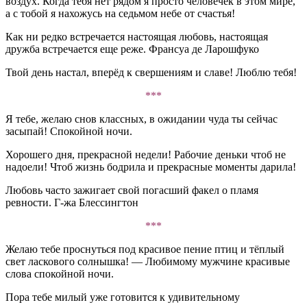
воздух. Когда тебя нет рядом я просто человечек в этом мире,
а с тобой я нахожусь на седьмом небе от счастья!
Как ни редко встречается настоящая любовь, настоящая
дружба встречается еще реже. Франсуа де Ларошфуко
Твой день настал, вперёд к свершениям и славе! Люблю тебя!
***
Я тебе, желаю снов классных, в ожидании чуда ты сейчас
засыпай! Спокойной ночи.
Хорошего дня, прекрасной недели! Рабочие деньки чтоб не
надоели! Чтоб жизнь бодрила и прекрасные моменты дарила!
Любовь часто зажигает свой погасший факел о пламя
ревности. Г-жа Блессингтон
***
Желаю тебе проснуться под красивое пение птиц и тёплый
свет ласкового солнышка! — Любимому мужчине красивые
слова спокойной ночи.
Пора тебе милый уже готовится к удивительному