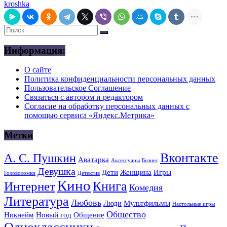
kroshka
Информация:
О сайте
Политика конфиденциальности персональных данных
Пользовательское Соглашение
Связаться с автором и редактором
Согласие на обработку персональных данных с
помощью сервиса «Яндекс.Метрика»
Метки
Вконтакте
А. С. Пушкин
Аватарка
Аксессуары
Бизнес
Девушка
Дети
Женщина
Игры
Головоломки
Детектив
Кино
Книга
Интернет
Комедия
Литература
Любовь
Люди
Мультфильмы
Настольные игры
Общество
Никнейм
Новый год
Общение