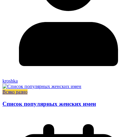
kroshka
Всяко разно
Список популярных женских имен