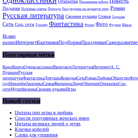
Одноклассники
Повесть
Открытки
Письменная работа
Роман
Подарки
Полезные советы
Природа
Рассуждение на заданную тему
Русская литература
Своими руками
Семья
Сериалы
Фантастика
Сеть
Фото
Соц. сети
Триллер
Фотки
Фрукты
Школа
Всяко
разно
Интернет
Картинки
Подборки
Праздники
Саморазвитие
Популярные метки
Кино
Книга
Одноклассники
Вконтакте
Литература
Интернет
А. С.
Пушкин
Русская
литература
Фантастика
Девушка
Комедия
Сеть
Роман
Любовь
Общество
Фот
год
Никнейм
Аватарка
Семья
Женщина
Люди
Общение
Открытки
Соц.
сети
Мультфильмы
Своими руками
Игры
Новый статьи
Цитаты про игры в любовь
Список популярных женских имен
Цитаты великих людей о детях
Клички кобелей
Слова для утешения