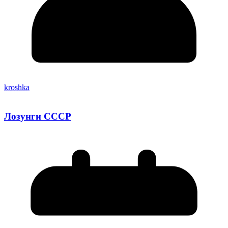
kroshka
Лозунги СССР