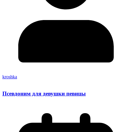
kroshka
Псевдоним для девушки певицы