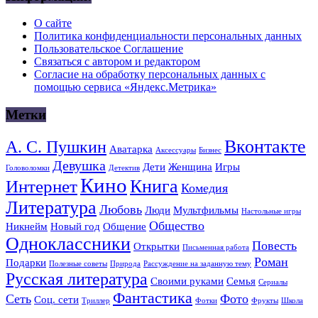
О сайте
Политика конфиденциальности персональных данных
Пользовательское Соглашение
Связаться с автором и редактором
Согласие на обработку персональных данных с
помощью сервиса «Яндекс.Метрика»
Метки
Вконтакте
А. С. Пушкин
Аватарка
Аксессуары
Бизнес
Девушка
Дети
Женщина
Игры
Головоломки
Детектив
Кино
Книга
Интернет
Комедия
Литература
Любовь
Люди
Мультфильмы
Настольные игры
Общество
Никнейм
Новый год
Общение
Одноклассники
Повесть
Открытки
Письменная работа
Роман
Подарки
Полезные советы
Природа
Рассуждение на заданную тему
Русская литература
Своими руками
Семья
Сериалы
Фантастика
Сеть
Фото
Соц. сети
Триллер
Фотки
Фрукты
Школа