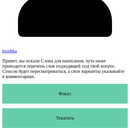
kroshka
Привет, вы искали Слова для написания, чуть ниже
приводится перечень слов подходящий под твой вопрос.
Список будет пересматриваться, а свои варианты указывайте
в комментариях.
Фокус
Ухватить