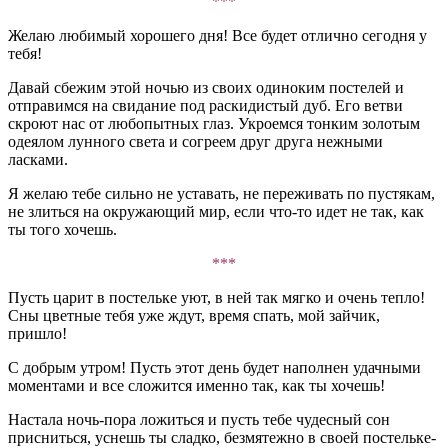
***
Желаю любимый хорошего дня! Все будет отлично сегодня у
тебя!
Давай сбежим этой ночью из своих одиноким постелей и
отправимся на свидание под раскидистый дуб. Его ветви
скроют нас от любопытных глаз. Укроемся тонким золотым
одеялом лунного света и согреем друг друга нежными
ласками.
Я желаю тебе сильно не уставать, не переживать по пустякам,
не злиться на окружающий мир, если что-то идет не так, как
ты того хочешь.
***
Пусть царит в постельке уют, в ней так мягко и очень тепло!
Сны цветные тебя уже ждут, время спать, мой зайчик,
пришло!
С добрым утром! Пусть этот день будет наполнен удачными
моментами и все сложится именно так, как ты хочешь!
Настала ночь-пора ложиться и пусть тебе чудесный сон
присниться, уснешь ты сладко, безмятежно в своей постельке-