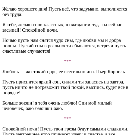
Желаю хорошего дня! Пусть всё, что задумано, выполняется
без труда!
Я тебе, желаю снов классных, в ожидании чуда ты сейчас
засыпай! Спокойной ночи.
Ночью пусть нам снятся чудо-сны, где любви мы и добра
полны. Пускай сны в реальности сбываются, встречи пусть
счастливые случаются!
***
Любовь — жестокий царь, ее всесильно иго. Пьер Корнель
Пусть приснится яркий сон, силами ты запасись на завтра,
пусть ничто не потревожит твой покой, выспись, будет все в
порядке!
Больше жизни! я тебя очень люблю! Спи мой милый
человечек, баю-баюшки-баю.
***
Спокойной ночи! Пусть твои грезы будут самыми сладкими.
Пусть завтрашнее утро принесет удачу и счастье, а все