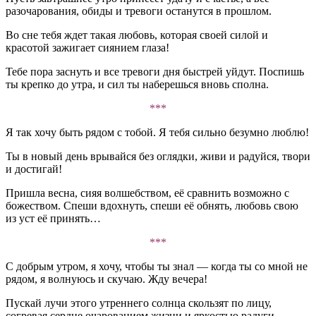
разочарования, обиды и тревоги останутся в прошлом.
Во сне тебя ждет такая любовь, которая своей силой и
красотой зажигает сиянием глаза!
Тебе пора заснуть и все тревоги дня быстрей уйдут. Поспишь
ты крепко до утра, и сил ты наберешься вновь сполна.
***
Я так хочу быть рядом с тобой. Я тебя сильно безумно люблю!
Ты в новый день врывайся без оглядки, живи и радуйся, твори
и достигай!
Пришла весна, сияя волшебством, её сравнить возможно с
божеством. Спеши вдохнуть, спеши её обнять, любовь свою
из уст её принять…
***
С добрым утром, я хочу, чтобы ты знал — когда ты со мной не
рядом, я волнуюсь и скучаю. Жду вечера!
Пускай лучи этого утреннего солнца скользят по лицу,
согревая сердце очарованием жизни и яркостью радуги.