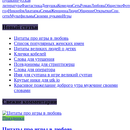
Пушкин
Русская
литература
Фантастика
Девушка
Комедия
Сеть
Роман
Любовь
Общество
Фот
год
Никнейм
Аватарка
Семья
Женщина
Люди
Общение
Открытки
Соц.
сети
Мультфильмы
Своими руками
Игры
Новый статьи
Цитаты про игры в любовь
Список популярных женских имен
Цитаты великих людей о детях
Клички кобелей
Слова для утешения
Псевдонимы для стриптизерш
Слова для оператора
Имя для султана в игре великий султан
Крутые ники для utk io
Красивое пожелание доброго утра мужчине своими
словами
Свежие комментарии
Праздники
Цитаты про игры в любовь