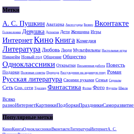
Метки
Вконтакте
А. С. Пушкин
Аватарка
Аксессуары
Бизнес
Девушка
Дети
Женщина
Игры
Головоломки
Детектив
Кино
Книга
Интернет
Комедия
Литература
Любовь
Люди
Мультфильмы
Настольные игры
Общество
Никнейм
Новый год
Общение
Одноклассники
Повесть
Открытки
Письменная работа
Роман
Подарки
Полезные советы
Природа
Рассуждение на заданную тему
Русская литература
Своими руками
Семья
Сериалы
Фантастика
Сеть
Фото
Соц. сети
Триллер
Фотки
Фрукты
Школа
Всяко
разно
Интернет
Картинки
Подборки
Праздники
Саморазвитие
Популярные метки
Кино
Книга
Одноклассники
Вконтакте
Литература
Интернет
А. С.