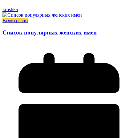
kroshka
Всяко разно
Список популярных женских имен