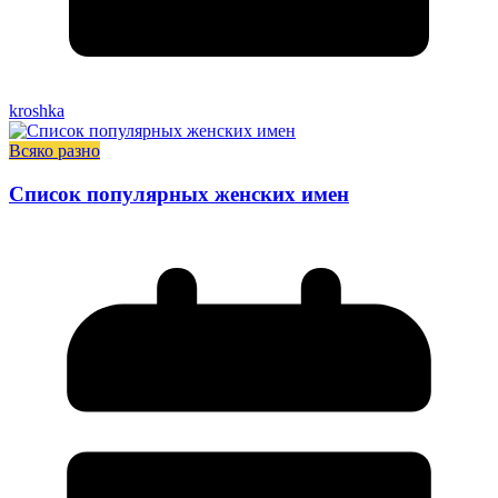
kroshka
Всяко разно
Список популярных женских имен