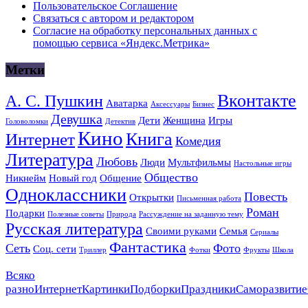
Пользовательское Соглашение
Связаться с автором и редактором
Согласие на обработку персональных данных с
помощью сервиса «Яндекс.Метрика»
Метки
Вконтакте
А. С. Пушкин
Аватарка
Аксессуары
Бизнес
Девушка
Дети
Женщина
Игры
Головоломки
Детектив
Кино
Книга
Интернет
Комедия
Литература
Любовь
Люди
Мультфильмы
Настольные игры
Общество
Никнейм
Новый год
Общение
Одноклассники
Повесть
Открытки
Письменная работа
Роман
Подарки
Полезные советы
Природа
Рассуждение на заданную тему
Русская литература
Своими руками
Семья
Сериалы
Фантастика
Сеть
Фото
Соц. сети
Триллер
Фотки
Фрукты
Школа
Всяко
разно
Интернет
Картинки
Подборки
Праздники
Саморазвитие