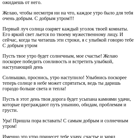
ожидаешь от него.
Желаю, чтобы несмотря ни на что, каждое утро было для тебя
очень добрым. С добрым утром!!!
Первый луч солнца озаряет каждый уголок твоей комнаты.
Его яркий свет льется по твоему мужественному лицу. И
сейчас, когда ты читаешь эти строки, я с улыбкой говорю тебе
С добрым утром
Пусть твое утро будет солнечным, мое счастье! Желаю
поскорее победить сонливость и встретить улыбкой,
наступающий день
Солнышко, проснись, утро наступило! Улыбнись поскорее
теперь солнце в небе может спрятаться, ведь ты даришь
гораздо больше света и тепла!
Пусть в этот день твоя дорога будет усыпана камнями удачи,
которые преграждают путь унынию, обидам, проблемам и
грусти.
Ура! Пришла пора вставать! С самым добрым и солнечным
утром!
Именно это утро принесет тебе удачу, счастье и заряд