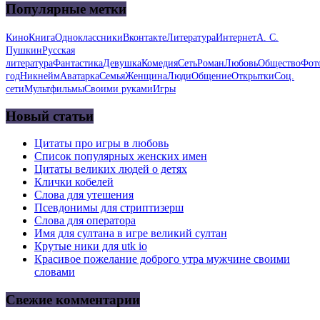
Популярные метки
Кино
Книга
Одноклассники
Вконтакте
Литература
Интернет
А. С.
Пушкин
Русская
литература
Фантастика
Девушка
Комедия
Сеть
Роман
Любовь
Общество
Фот
год
Никнейм
Аватарка
Семья
Женщина
Люди
Общение
Открытки
Соц.
сети
Мультфильмы
Своими руками
Игры
Новый статьи
Цитаты про игры в любовь
Список популярных женских имен
Цитаты великих людей о детях
Клички кобелей
Слова для утешения
Псевдонимы для стриптизерш
Слова для оператора
Имя для султана в игре великий султан
Крутые ники для utk io
Красивое пожелание доброго утра мужчине своими
словами
Свежие комментарии