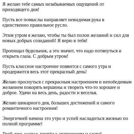
Я желаю тебе самых незабываемых ощущений от
приходящего дня!
Пусть все помыслы направляет невидимая рука в
единственно правильное русло.
Этим утром я желаю, чтобы ты был полон желаний и сил для
новых добрых созиданий! Я верю в тебя!
Пропищал будильник, а это значит, что надо потянуться и
открыть глаза. С добрым утром!
Пусть классное настроение появится с самого утра и
продержится весь этот прекрасный день!
Желаю проснуться с прекрасным настроением и непобедимым
желанием покорять вершины и творить что-то хорошее и
доброе. Удачи на весь день, радости и веселья.
Желаю шикарного дня, больших достижений и самого
романтичного настроения!
Энергичней начина это утро и успей насладиться жизнью по
полной программе!
Твой день настал, вперёд к свершениям и славе!