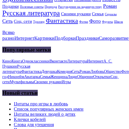
Письменная работа
Роман
Подарки
Полезные советы
Природа
Рассуждение на заданную тему
Русская литература
Своими руками
Семья
Сериалы
Фантастика
Сеть
Фото
Соц. сети
Триллер
Фотки
Фрукты
Школа
Всяко
разно
Интернет
Картинки
Подборки
Праздники
Саморазвитие
Популярные метки
Кино
Книга
Одноклассники
Вконтакте
Литература
Интернет
А. С.
Пушкин
Русская
литература
Фантастика
Девушка
Комедия
Сеть
Роман
Любовь
Общество
Фот
год
Никнейм
Аватарка
Семья
Женщина
Люди
Общение
Открытки
Соц.
сети
Мультфильмы
Своими руками
Игры
Новый статьи
Цитаты про игры в любовь
Список популярных женских имен
Цитаты великих людей о детях
Клички кобелей
Слова для утешения