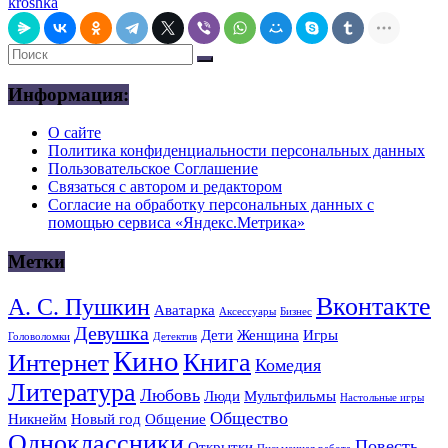
kroshka
Информация:
О сайте
Политика конфиденциальности персональных данных
Пользовательское Соглашение
Связаться с автором и редактором
Согласие на обработку персональных данных с
помощью сервиса «Яндекс.Метрика»
Метки
Вконтакте
А. С. Пушкин
Аватарка
Аксессуары
Бизнес
Девушка
Дети
Женщина
Игры
Головоломки
Детектив
Кино
Книга
Интернет
Комедия
Литература
Любовь
Люди
Мультфильмы
Настольные игры
Общество
Никнейм
Новый год
Общение
Одноклассники
Повесть
Открытки