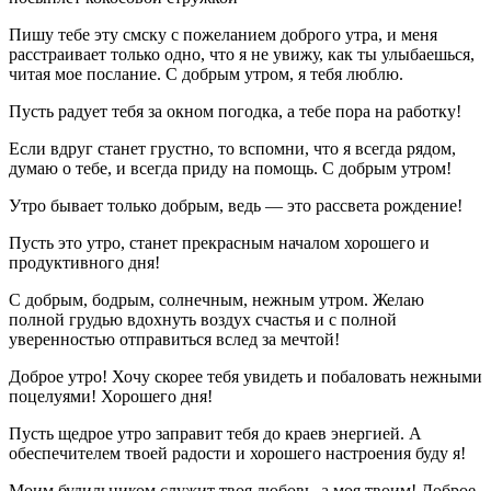
Пишу тебе эту смску с пожеланием доброго утра, и меня
расстраивает только одно, что я не увижу, как ты улыбаешься,
читая мое послание. С добрым утром, я тебя люблю.
Пусть радует тебя за окном погодка, а тебе пора на работку!
Если вдруг станет грустно, то вспомни, что я всегда рядом,
думаю о тебе, и всегда приду на помощь. С добрым утром!
Утро бывает только добрым, ведь — это рассвета рождение!
Пусть это утро, станет прекрасным началом хорошего и
продуктивного дня!
С добрым, бодрым, солнечным, нежным утром. Желаю
полной грудью вдохнуть воздух счастья и с полной
уверенностью отправиться вслед за мечтой!
Доброе утро! Хочу скорее тебя увидеть и побаловать нежными
поцелуями! Хорошего дня!
Пусть щедрое утро заправит тебя до краев энергией. А
обеспечителем твоей радости и хорошего настроения буду я!
Моим будильником служит твоя любовь, а моя твоим! Доброе