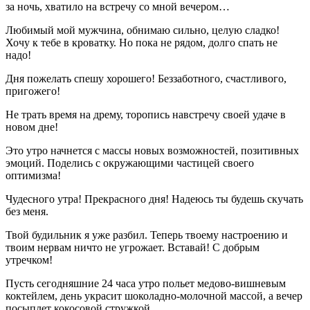
за ночь, хватило на встречу со мной вечером…
Любимый мой мужчина, обнимаю сильно, целую сладко!
Хочу к тебе в кроватку. Но пока не рядом, долго спать не
надо!
Дня пожелать спешу хорошего! Беззаботного, счастливого,
пригожего!
Не трать время на дрему, торопись навстречу своей удаче в
новом дне!
Это утро начнется с массы новых возможностей, позитивных
эмоций. Поделись с окружающими частицей своего
оптимизма!
Чудесного утра! Прекрасного дня! Надеюсь ты будешь скучать
без меня.
Твой будильник я уже разбил. Теперь твоему настроению и
твоим нервам ничто не угрожает. Вставай! С добрым
утречком!
Пусть сегодняшние 24 часа утро польет медово-вишневым
коктейлем, день украсит шоколадно-молочной массой, а вечер
посыплет кокосовой стружкой