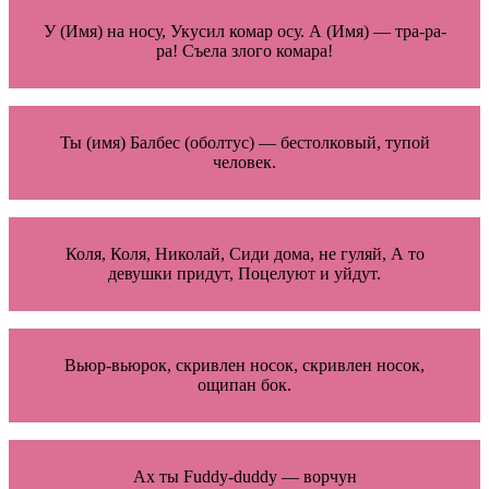
У (Имя) на носу, Укусил комар осу. А (Имя) — тра-ра-
ра! Съела злого комара!
Ты (имя) Балбес (оболтус) — бестолковый, тупой
человек.
Коля, Коля, Николай, Сиди дома, не гуляй, А то
девушки придут, Поцелуют и уйдут.
Вьюр-вьюрок, скривлен носок, скривлен носок,
ощипан бок.
Ах ты Fuddy-duddy — ворчун