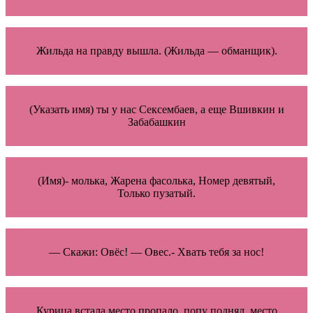
Жильда на правду вышла. (Жильда — обманщик).
(Указать имя) ты у нас Сексембаев, а еще Вшивкин и
Забабашкин
(Имя)- молька, Жарена фасолька, Номер девятый,
Только пузатый.
— Скажи: Овёс! — Овес.- Хвать тебя за нос!
Курица встала место пропало, попу поднял, место