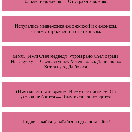
ближе подойдешь — От страха упадешь!
Испугались медвежонка еж с ежихой и с ежонком,
стриж с стрижихой и стрижонком.
(Имя), (Имя) Съел медведя. Утром рано Съел барана.
На закуску — Съел лягушку. Хотел волка, Да не ловко
Хотел гуся, Да боюся!
(Имя) хочет стать врачом, И ему все нипочем. Он
уколов не боится — Этим очень он гордится.
Подлизывайся, улыбайся и одна оставайся!