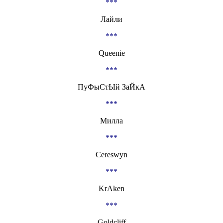
***
Лайли
***
Queenie
***
ПуФыСтЫй ЗаЙкА
***
Милла
***
Cereswyn
***
KrAken
***
Goldcliff