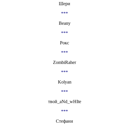
Шери
***
Beany
***
Рокс
***
ZombiRaher
***
Kolyan
***
твой_aNd_wHIte
***
Стефани