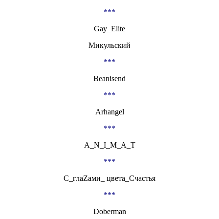
***
Gay_Elite
Микульский
***
Beanisend
***
Arhangel
***
A_N_I_M_A_T
***
С_глаZами_ цвета_Счастья
***
Doberman