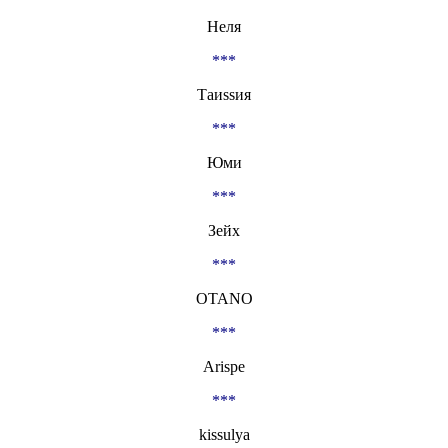
Неля
***
Таиssия
***
Юми
***
Зейх
***
OTANO
***
Arispe
***
kissulya