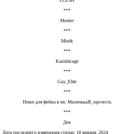
FLESH
***
Monter
***
Mistik
***
Kazishicage
***
Gay_Elite
***
Ники для фейка в вк: МаленькаЯ_прелесть
***
Дек
Дата последнего изменения статьи: 18 января, 2024