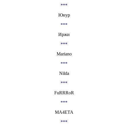
***
Юнур
***
Иржи
***
Mariano
***
Nilda
***
FuRRRoR
***
MA4ETA
***