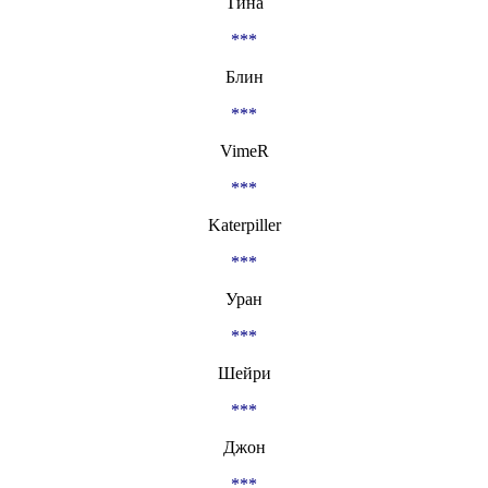
Тина
***
Блин
***
VimeR
***
Katerpiller
***
Уран
***
Шейри
***
Джон
***