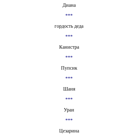
Диана
***
гордость деда
***
Канистра
***
Пупсик
***
Шаня
***
Уран
***
Цезарина