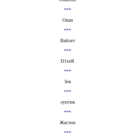
***
Onan
***
Вайлет
***
D1xeR
***
Зея
***
лунтик
***
Жастин
***