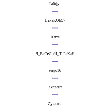
Тайфун
***
НенаКОМ/>
***
Ютта
***
Я_ВеСеЛыЙ_ТаРаКаН
***
sergo16
***
Хесвент
***
Дукалис