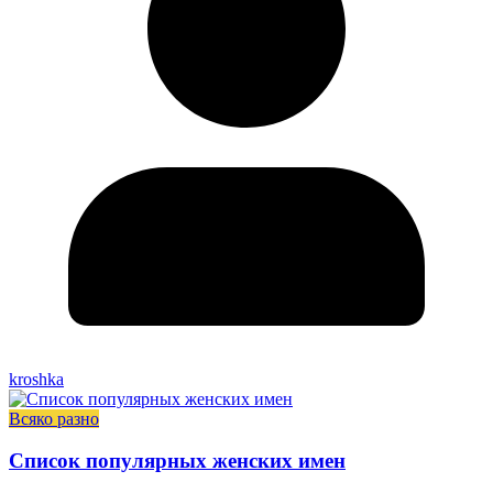
kroshka
Всяко разно
Список популярных женских имен