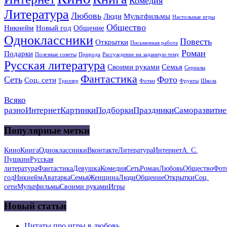
Комедия
Литература
Любовь
Люди
Мультфильмы
Настольные игры
Общество
Никнейм
Новый год
Общение
Одноклассники
Повесть
Открытки
Письменная работа
Роман
Подарки
Полезные советы
Природа
Рассуждение на заданную тему
Русская литература
Своими руками
Семья
Сериалы
Фантастика
Сеть
Фото
Соц. сети
Триллер
Фотки
Фрукты
Школа
Всяко
разно
Интернет
Картинки
Подборки
Праздники
Саморазвитие
Популярные метки
Кино
Книга
Одноклассники
Вконтакте
Литература
Интернет
А. С.
Пушкин
Русская
литература
Фантастика
Девушка
Комедия
Сеть
Роман
Любовь
Общество
Фот
год
Никнейм
Аватарка
Семья
Женщина
Люди
Общение
Открытки
Соц.
сети
Мультфильмы
Своими руками
Игры
Новый статьи
Цитаты про игры в любовь