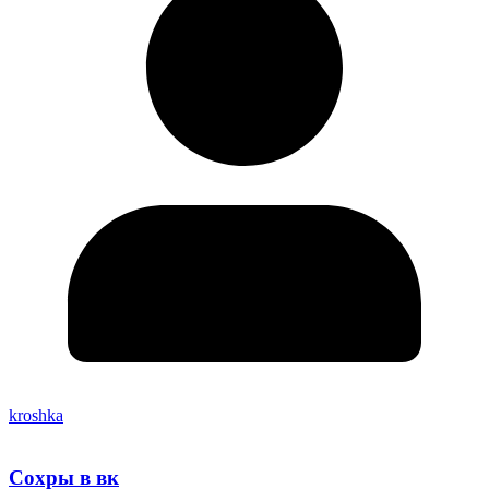
kroshka
Сохры в вк