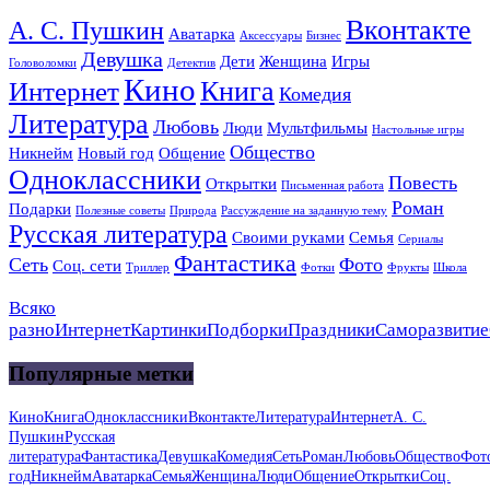
Вконтакте
А. С. Пушкин
Аватарка
Аксессуары
Бизнес
Девушка
Дети
Женщина
Игры
Головоломки
Детектив
Кино
Книга
Интернет
Комедия
Литература
Любовь
Люди
Мультфильмы
Настольные игры
Общество
Никнейм
Новый год
Общение
Одноклассники
Повесть
Открытки
Письменная работа
Роман
Подарки
Полезные советы
Природа
Рассуждение на заданную тему
Русская литература
Своими руками
Семья
Сериалы
Фантастика
Сеть
Фото
Соц. сети
Триллер
Фотки
Фрукты
Школа
Всяко
разно
Интернет
Картинки
Подборки
Праздники
Саморазвитие
Популярные метки
Кино
Книга
Одноклассники
Вконтакте
Литература
Интернет
А. С.
Пушкин
Русская
литература
Фантастика
Девушка
Комедия
Сеть
Роман
Любовь
Общество
Фот
год
Никнейм
Аватарка
Семья
Женщина
Люди
Общение
Открытки
Соц.