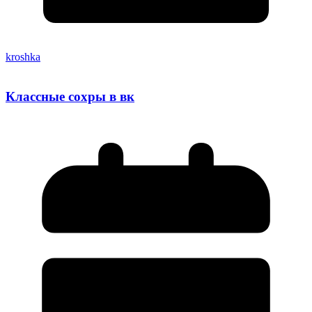
kroshka
Классные сохры в вк