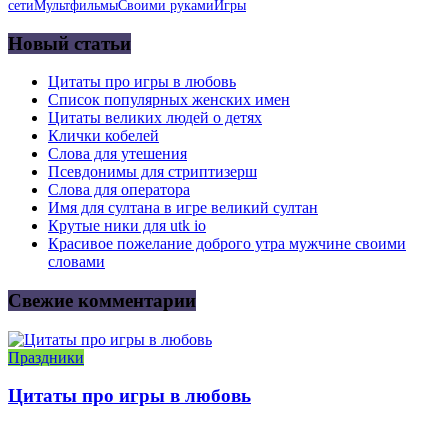
сети
Мультфильмы
Своими руками
Игры
Новый статьи
Цитаты про игры в любовь
Список популярных женских имен
Цитаты великих людей о детях
Клички кобелей
Слова для утешения
Псевдонимы для стриптизерш
Слова для оператора
Имя для султана в игре великий султан
Крутые ники для utk io
Красивое пожелание доброго утра мужчине своими
словами
Свежие комментарии
Праздники
Цитаты про игры в любовь