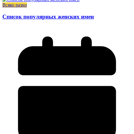
Всяко разно
Список популярных женских имен