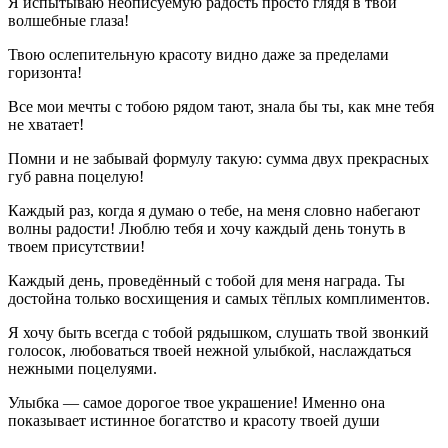
Я испытываю неописуемую радость просто глядя в твои
волшебные глаза!
Твою ослепительную красоту видно даже за пределами
горизонта!
Все мои мечты с тобою рядом тают, знала бы ты, как мне тебя
не хватает!
Помни и не забывай формулу такую: сумма двух прекрасных
губ равна поцелую!
Каждый раз, когда я думаю о тебе, на меня словно набегают
волны радости! Люблю тебя и хочу каждый день тонуть в
твоем присутствии!
Каждый день, проведённый с тобой для меня награда. Ты
достойна только восхищения и самых тёплых комплиментов.
Я хочу быть всегда с тобой рядышком, слушать твой звонкий
голосок, любоваться твоей нежной улыбкой, наслаждаться
нежными поцелуями.
Улыбка — самое дорогое твое украшение! Именно она
показывает истинное богатство и красоту твоей души