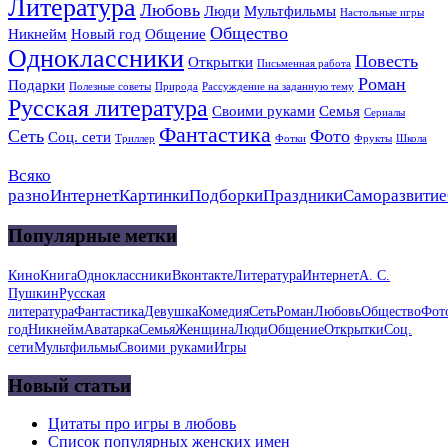
Литература
Любовь
Люди
Мультфильмы
Настольные игры
Общество
Никнейм
Новый год
Общение
Одноклассники
Повесть
Открытки
Письменная работа
Роман
Подарки
Полезные советы
Природа
Рассуждение на заданную тему
Русская литература
Своими руками
Семья
Сериалы
Фантастика
Сеть
Фото
Соц. сети
Триллер
Фотки
Фрукты
Школа
Всяко
разно
Интернет
Картинки
Подборки
Праздники
Саморазвитие
Популярные метки
Кино
Книга
Одноклассники
Вконтакте
Литература
Интернет
А. С.
Пушкин
Русская
литература
Фантастика
Девушка
Комедия
Сеть
Роман
Любовь
Общество
Фот
год
Никнейм
Аватарка
Семья
Женщина
Люди
Общение
Открытки
Соц.
сети
Мультфильмы
Своими руками
Игры
Новый статьи
Цитаты про игры в любовь
Список популярных женских имен