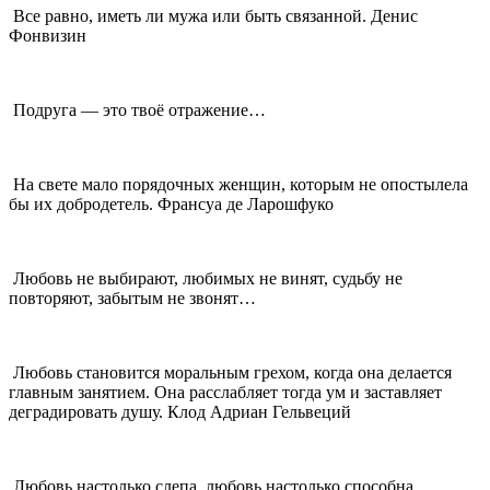
Все равно, иметь ли мужа или быть связанной. Денис
Фонвизин
Подруга — это твоё отражение…
На свете мало порядочных женщин, которым не опостылела
бы их добродетель. Франсуа де Ларошфуко
Любовь не выбирают, любимых не винят, судьбу не
повторяют, забытым не звонят…
Любовь становится моральным грехом, когда она делается
главным занятием. Она расслабляет тогда ум и заставляет
деградировать душу. Клод Адриан Гельвеций
Любовь настолько слепа, любовь настолько способна