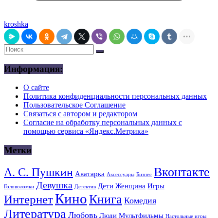
kroshka
Информация:
О сайте
Политика конфиденциальности персональных данных
Пользовательское Соглашение
Связаться с автором и редактором
Согласие на обработку персональных данных с
помощью сервиса «Яндекс.Метрика»
Метки
Вконтакте
А. С. Пушкин
Аватарка
Аксессуары
Бизнес
Девушка
Дети
Женщина
Игры
Головоломки
Детектив
Кино
Книга
Интернет
Комедия
Литература
Любовь
Люди
Мультфильмы
Настольные игры