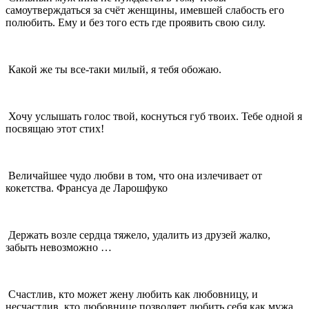
самоутверждаться за счёт женщины, имевшей слабость его
полюбить. Ему и без того есть где проявить свою силу.
Какой же ты все-таки милый, я тебя обожаю.
Хочу услышать голос твой, коснуться губ твоих. Тебе одной я
посвящаю этот стих!
Величайшее чудо любви в том, что она излечивает от
кокетства. Франсуа де Ларошфуко
Держать возле сердца тяжело, удалить из друзей жалко,
забыть невозможно …
Счастлив, кто может жену любить как любовницу, и
несчастлив, кто любовнице позволяет любить себя как мужа.