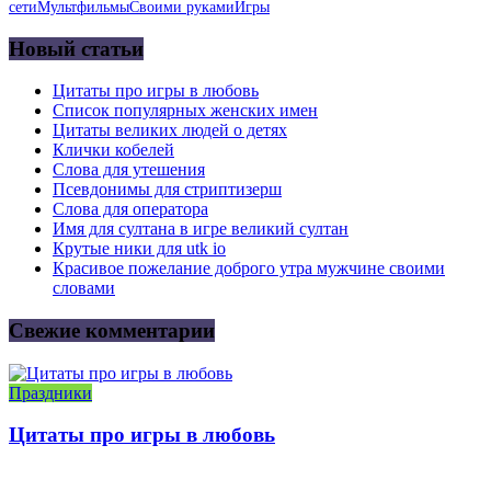
сети
Мультфильмы
Своими руками
Игры
Новый статьи
Цитаты про игры в любовь
Список популярных женских имен
Цитаты великих людей о детях
Клички кобелей
Слова для утешения
Псевдонимы для стриптизерш
Слова для оператора
Имя для султана в игре великий султан
Крутые ники для utk io
Красивое пожелание доброго утра мужчине своими
словами
Свежие комментарии
Праздники
Цитаты про игры в любовь