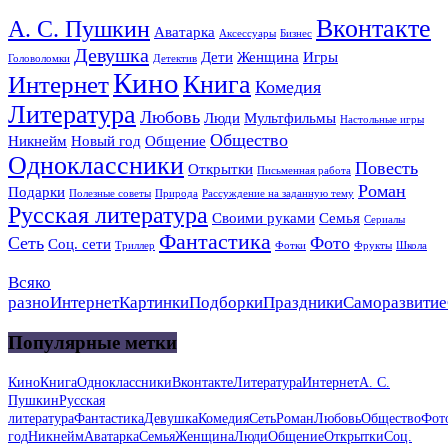
Вконтакте
А. С. Пушкин
Аватарка
Аксессуары
Бизнес
Девушка
Дети
Женщина
Игры
Головоломки
Детектив
Кино
Книга
Интернет
Комедия
Литература
Любовь
Люди
Мультфильмы
Настольные игры
Общество
Никнейм
Новый год
Общение
Одноклассники
Повесть
Открытки
Письменная работа
Роман
Подарки
Полезные советы
Природа
Рассуждение на заданную тему
Русская литература
Своими руками
Семья
Сериалы
Фантастика
Сеть
Фото
Соц. сети
Триллер
Фотки
Фрукты
Школа
Всяко
разно
Интернет
Картинки
Подборки
Праздники
Саморазвитие
Популярные метки
Кино
Книга
Одноклассники
Вконтакте
Литература
Интернет
А. С.
Пушкин
Русская
литература
Фантастика
Девушка
Комедия
Сеть
Роман
Любовь
Общество
Фот
год
Никнейм
Аватарка
Семья
Женщина
Люди
Общение
Открытки
Соц.