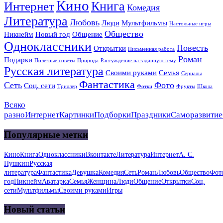
Кино
Книга
Интернет
Комедия
Литература
Любовь
Люди
Мультфильмы
Настольные игры
Общество
Никнейм
Новый год
Общение
Одноклассники
Повесть
Открытки
Письменная работа
Роман
Подарки
Полезные советы
Природа
Рассуждение на заданную тему
Русская литература
Своими руками
Семья
Сериалы
Фантастика
Сеть
Фото
Соц. сети
Триллер
Фотки
Фрукты
Школа
Всяко
разно
Интернет
Картинки
Подборки
Праздники
Саморазвитие
Популярные метки
Кино
Книга
Одноклассники
Вконтакте
Литература
Интернет
А. С.
Пушкин
Русская
литература
Фантастика
Девушка
Комедия
Сеть
Роман
Любовь
Общество
Фот
год
Никнейм
Аватарка
Семья
Женщина
Люди
Общение
Открытки
Соц.
сети
Мультфильмы
Своими руками
Игры
Новый статьи