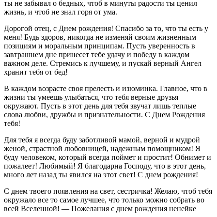
ты не забывал о бедных, чтоб в минуты радости ты ценил
жизнь, и чтоб не знал горя от ума.
Дорогой отец, с Днем рождения! Спасибо за то, что ты есть у
меня! Будь здоров, никогда не изменяй своим жизненным
позициям и моральным принципам. Пусть уверенность в
завтрашнем дне принесет тебе удачу и победу в каждом
важном деле. Стремись к лучшему, и пускай верный Ангел
хранит тебя от бед!
В каждом возрасте своя прелесть и изюминка. Главное, что в
жизни ты умеешь улыбаться, что тебя верные друзья
окружают. Пусть в этот день для тебя звучат лишь теплые
слова любви, дружбы и признательности. С Днем Рождения
тебя!
Для тебя я всегда буду заботливой мамой, верной и мудрой
женой, страстной любовницей, надежным помощником! Я
буду человеком, который всегда поймет и простит! Обнимет и
пожалеет! Любимый! Я благодарна Господу, что в этот день,
много лет назад ты явился на этот свет! С днем рождения!
С днем твоего появления на свет, сестричка! Желаю, чтоб тебя
окружало все то самое лучшее, что только можно собрать во
всей Вселенной! — Пожелания с днем рождения ненейке