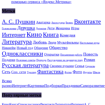
помощью сервиса «Яндекс.Метрика»
Метки
Вконтакте
А. С. Пушкин
Аватарка
Аксессуары
Бизнес
Девушка
Дети
Женщина
Игры
Головоломки
Детектив
Кино
Книга
Интернет
Комедия
Литература
Любовь
Люди
Мультфильмы
Настольные игры
Общество
Никнейм
Новый год
Общение
Одноклассники
Повесть
Открытки
Письменная работа
Роман
Подарки
Полезные советы
Природа
Рассуждение на заданную тему
Русская литература
Своими руками
Семья
Сериалы
Фантастика
Сеть
Фото
Соц. сети
Триллер
Фотки
Фрукты
Школа
Всяко
разно
Интернет
Картинки
Подборки
Праздники
Саморазвитие
Популярные метки
Кино
Книга
Одноклассники
Вконтакте
Литература
Интернет
А. С.