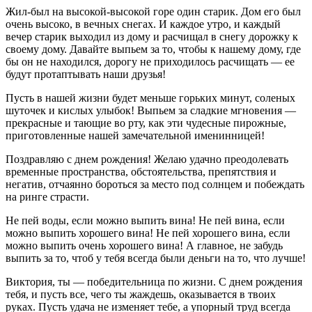
Жил-был на высокой-высокой горе один старик. Дом его был
очень высоко, в вечных снегах. И каждое утро, и каждый
вечер старик выходил из дому и расчищал в снегу дорожку к
своему дому. Давайте выпьем за то, чтобы к нашему дому, где
бы он не находился, дорогу не приходилось расчищать — ее
будут протаптывать наши друзья!
Пусть в нашей жизни будет меньше горьких минут, соленых
шуточек и кислых улыбок! Выпьем за сладкие мгновения —
прекрасные и тающие во рту, как эти чудесные пирожные,
приготовленные нашей замечательной именинницей!
Поздравляю с днем рождения! Желаю удачно преодолевать
временные пространства, обстоятельства, препятствия и
негатив, отчаянно бороться за место под солнцем и побеждать
на ринге страсти.
Не пей воды, если можно выпить вина! Не пей вина, если
можно выпить хорошего вина! Не пей хорошего вина, если
можно выпить очень хорошего вина! А главное, не забудь
выпить за то, чтоб у тебя всегда были деньги на то, что лучше!
Виктория, ты — победительница по жизни. С днем рождения
тебя, и пусть все, чего ты жаждешь, оказывается в твоих
руках. Пусть удача не изменяет тебе, а упорный труд всегда