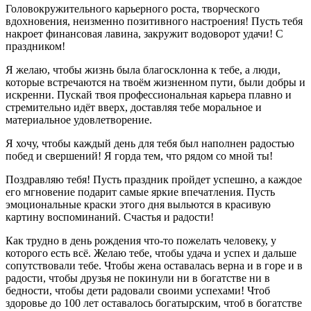
Головокружительного карьерного роста, творческого
вдохновения, неизменно позитивного настроения! Пусть тебя
накроет финансовая лавина, закружит водоворот удачи! С
праздником!
Я желаю, чтобы жизнь была благосклонна к тебе, а люди,
которые встречаются на твоём жизненном пути, были добры и
искренни. Пускай твоя профессиональная карьера плавно и
стремительно идёт вверх, доставляя тебе моральное и
материальное удовлетворение.
Я хочу, чтобы каждый день для тебя был наполнен радостью
побед и свершений! Я горда тем, что рядом со мной ты!
Поздравляю тебя! Пусть праздник пройдет успешно, а каждое
его мгновение подарит самые яркие впечатления. Пусть
эмоциональные краски этого дня выльются в красивую
картину воспоминаний. Счастья и радости!
Как трудно в день рождения что-то пожелать человеку, у
которого есть всё. Желаю тебе, чтобы удача и успех и дальше
сопутствовали тебе. Чтобы жена оставалась верна и в горе и в
радости, чтобы друзья не покинули ни в богатстве ни в
бедности, чтобы дети радовали своими успехами! Чтоб
здоровье до 100 лет оставалось богатырским, чтоб в богатстве