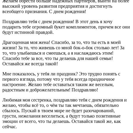
Желаем обрести больше надежных партнеров, выйти на более
высокий уровень развития предприятия и достигнуть
всеобщего признания. С днем рождения!
Поздравляю тебя с днем рождения! В этот день я хочу
подарить тебе огромный букет комплиментов, причем все они
будут истинной правдой.
Драгоценная моя жена! Спасибо, за то, что ты есть в моей
жизни! За то, что живешь со мной бок-о-бок столько лет! За
то, что улыбаешься и смеешься, а я наслаждаюсь этим!
Спасибо тебе за все, что ты делаешь для нашей семьи!
Оставайся же всегда такой!
Мне показалось, у тебя ли праздник? Это трудно понять с
первого взгляда, потому что у тебя всегда праздничное
настроение. Желаю тебе оставаться таким же веселым,
радостным и доброжелательным! Поздравляю!
Любимая моя сестренка, поздравляю тебя с днем рождения и
желаю, чтобы всё то, о чём ты так мечтаешь, обязательно
сбылось. Пускай в твоем мире не будет разочарований,
грусти, нежелания веселиться, а будут только позитивные
эмоции от всего, что ты делаешь. Оставайся такой же, как
сейчас.