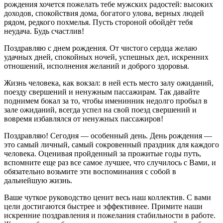
рождения хочется пожелать тебе мужских радостей: высоких
доходов, спокойствия дома, богатого улова, верных людей
рядом, редкого похмелья. Пусть стороной обойдёт тебя
неудача. Будь счастлив!
Поздравляю с днем рождения. От чистого сердца желаю
удачных дней, спокойных ночей, успешных дел, искренних
отношений, исполнения желаний и доброго здоровья.
Жизнь человека, как вокзал: в ней есть место залу ожиданий,
поезду свершений и ненужным пассажирам. Так давайте
поднимем бокал за то, чтобы именинник недолго пробыл в
зале ожиданий, всегда успел на свой поезд свершений и
вовремя избавлялся от ненужных пассажиров!
Поздравляю! Сегодня — особенный день. День рождения —
это самый личный, самый сокровенный праздник для каждого
человека. Оценивая пройденный за прожитые годы путь,
вспомните еще раз все самое лучшее, что случилось с Вами, и
обязательно возьмите эти воспоминания с собой в
дальнейшую жизнь.
Ваше чуткое руководство ценит весь наш коллектив. С вами
цели достигаются быстрее и эффективнее. Примите наши
искренние поздравления и пожелания стабильности в работе.