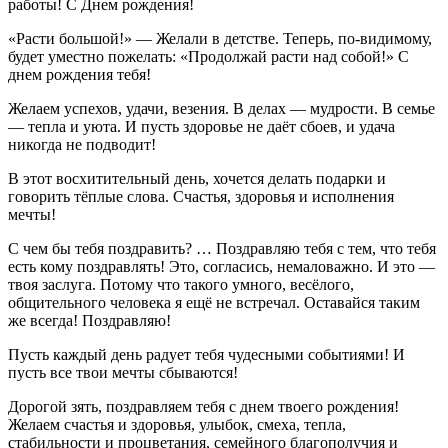
работы! С Днем рождения!
«Расти большой!» — Желали в детстве. Теперь, по-видимому,
будет уместно пожелать: «Продолжай расти над собой!» С
днем рождения тебя!
Желаем успехов, удачи, везения. В делах — мудрости. В семье
— тепла и уюта. И пусть здоровье не даёт сбоев, и удача
никогда не подводит!
В этот восхитительный день, хочется делать подарки и
говорить тёплые слова. Счастья, здоровья и исполнения
мечты!
С чем бы тебя поздравить? … Поздравляю тебя с тем, что тебя
есть кому поздравлять! Это, согласись, немаловажно. И это —
твоя заслуга. Потому что такого умного, весёлого,
общительного человека я ещё не встречал. Оставайся таким
же всегда! Поздравляю!
Пусть каждый день радует тебя чудесными событиями! И
пусть все твои мечты сбываются!
Дорогой зять, поздравляем тебя с днем твоего рождения!
Желаем счастья и здоровья, улыбок, смеха, тепла,
стабильности и процветания, семейного благополучия и