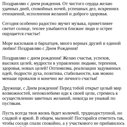
Поздравляю с днем рождения. От чистого сердца желаю
удачных дней, спокойных ночей, успешных дел, искренних
отношений, исполнения желаний и доброго здоровья.
Сегодня особенно радостно звучит музыка, приветливее
светит солнце, теплее улыбаются близкие люди и острее
ощущается счастье!
Море васильков и бархатцев, много верных друзей и единой
любви! Поздравляю с Днем Рождения!
Поздравляю с днем рождения! Желаю счастья, успехов,
высоких целей, мудрости в управлении людьми, терпения,
здоровья, новых целей! Оптимизма, реализации задуманных
идей, бодрости духа, позитива, стабильности, как можно
меньше провалов и конечно же личного счастья!
Дружище, с Днем рождения! Перед тобой открыт целый мир
возможностей, непоколебимо иди к своей цели, стремись к
осуществлению заветных желаний, никогда не унывай по
пустякам.
Пусть всегда твоя жизнь будет колючей, труднодоступной, но
сладкой и яркой. В общем, малиной! Постарайся отметить так,
чтобы соседи спали спокойно, а у участкового не прибавилось