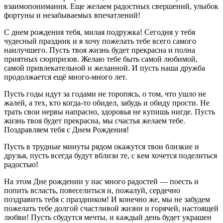
взаимопонимания. Еще желаем радостных свершений, улыбок
фортуны и незабываемых впечатлений!
С днем рождения тебя, милая подружка! Сегодня у тебя
чудесный праздник и я хочу пожелать тебе всего самого
наилучшего. Пусть твоя жизнь будет прекрасна и полна
приятных сюрпризов. Желаю тебе быть самой любимой,
самой привлекательной и желанной. И пусть наша дружба
продолжается ещё много-много лет.
Пусть годы идут за годами не торопясь, о том, что ушло не
жалей, а тех, кто когда-то обидел, забудь и обиду прости. Не
трать свои нервы напрасно, здоровья не купишь нигде. Пусть
жизнь твоя будет прекрасна, мы счастья желаем тебе.
Поздравляем тебя с Днем Рождения!
Пусть в трудные минуты рядом окажутся твои близкие и
друзья, пусть всегда будут вблизи те, с кем хочется поделиться
радостью!
На этом Дне рождении у нас много радостей — поесть и
попить всласть, повеселиться и, пожалуй, сердечно
поздравить тебя с праздником! И конечно же, мы не забудем
пожелать тебе долгой счастливой жизни и горячей, настоящей
любви! Пусть сбудутся мечты, и каждый день будет украшен