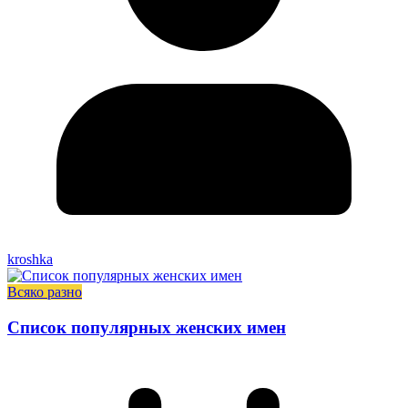
kroshka
Всяко разно
Список популярных женских имен