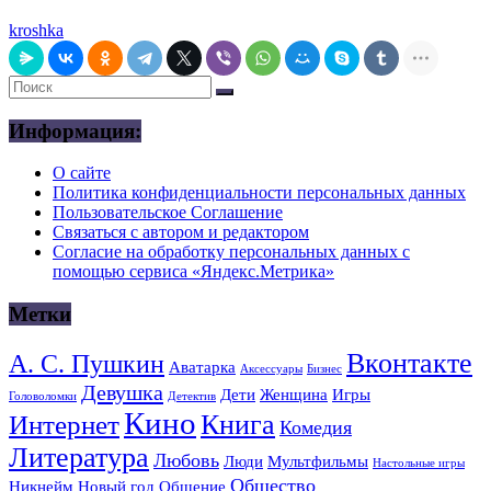
kroshka
Информация:
О сайте
Политика конфиденциальности персональных данных
Пользовательское Соглашение
Связаться с автором и редактором
Согласие на обработку персональных данных с
помощью сервиса «Яндекс.Метрика»
Метки
Вконтакте
А. С. Пушкин
Аватарка
Аксессуары
Бизнес
Девушка
Дети
Женщина
Игры
Головоломки
Детектив
Кино
Книга
Интернет
Комедия
Литература
Любовь
Люди
Мультфильмы
Настольные игры
Общество
Никнейм
Новый год
Общение