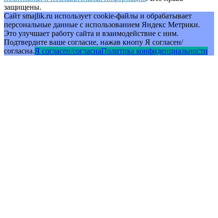
защищены.
Сайт smajlik.ru использует cookie-файлы и обрабатывает
персональные данные с использованием Яндекс Метрики.
Это улучшает работу сайта и взаимодействие с ним.
Подтвердите ваше согласие, нажав кнопу Я согласен/
согласна.
Я согласен/согласна
Политика конфиденциальности