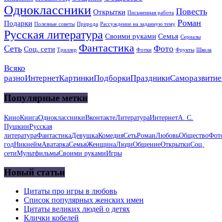
Одноклассники
Повесть
Открытки
Письменная работа
Роман
Подарки
Полезные советы
Природа
Рассуждение на заданную тему
Русская литература
Своими руками
Семья
Сериалы
Фантастика
Сеть
Фото
Соц. сети
Триллер
Фотки
Фрукты
Школа
Всяко
разно
Интернет
Картинки
Подборки
Праздники
Саморазвитие
Популярные метки
Кино
Книга
Одноклассники
Вконтакте
Литература
Интернет
А. С.
Пушкин
Русская
литература
Фантастика
Девушка
Комедия
Сеть
Роман
Любовь
Общество
Фот
год
Никнейм
Аватарка
Семья
Женщина
Люди
Общение
Открытки
Соц.
сети
Мультфильмы
Своими руками
Игры
Новый статьи
Цитаты про игры в любовь
Список популярных женских имен
Цитаты великих людей о детях
Клички кобелей